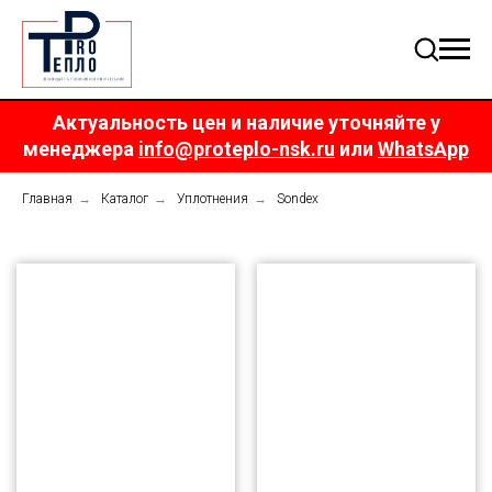
Актуальность цен и наличие уточняйте у
менеджера
info@proteplo-nsk.ru
или
WhatsApp
Главная
→
Каталог
→
Уплотнения
→
Sondex