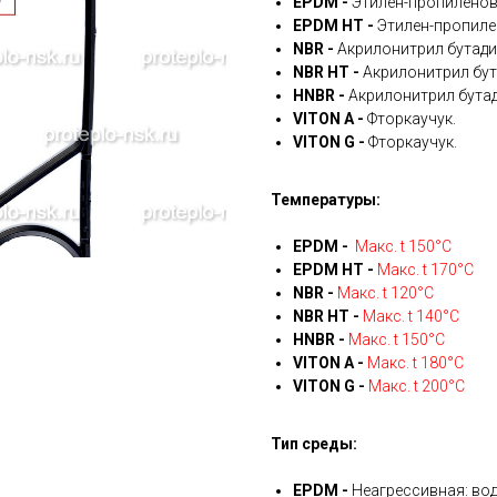
EPDM -
Этилен-пропиленов
EPDM HT -
Этилен-пропиле
NBR -
Акрилонитрил бутади
NBR HT -
Акрилонитрил бут
HNBR -
Акрилонитрил бутад
VITON A -
Фторкаучук.
VITON G -
Фторкаучук.
Температуры:
EPDM -
Макс. t 150°С
EPDM HT -
Макс. t 170°С
NBR -
Макс. t 120°С
NBR HT -
Макс. t 140°С
HNBR -
Макс. t 150°С
VITON A -
Макс. t 180°С
VITON G -
Макс. t 200°С
Тип среды:
EPDM -
Неагрессивная: вод