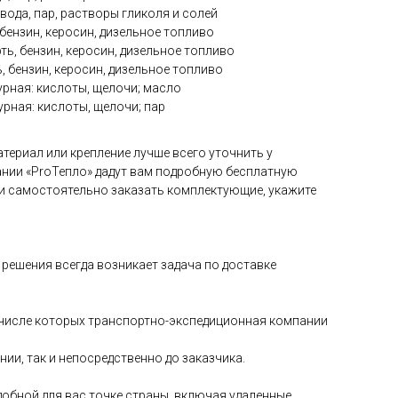
вода, пар, растворы гликоля и солей
бензин, керосин, дизельное топливо
ть, бензин, керосин, дизельное топливо
, бензин, керосин, дизельное топливо
рная: кислоты, щелочи; масло
рная: кислоты, щелочи; пар
териал или крепление лучше всего уточнить у
нии «ProТепло» дадут вам подробную бесплатную
и самостоятельно заказать комплектующие, укажите
решения всегда возникает задача по доставке
в числе которых транспортно-экспедиционная компании
и, так и непосредственно до заказчика.
добной для вас точке страны, включая удаленные