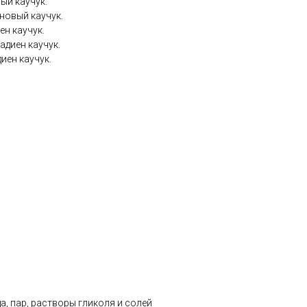
ый каучук.
новый каучук.
ен каучук.
адиен каучук.
иен каучук.
а, пар, растворы гликоля и солей