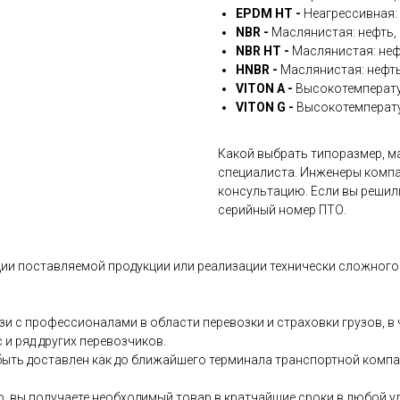
EPDM HT -
Неагрессивная: 
NBR -
Маслянистая: нефть, 
NBR HT -
Маслянистая: неф
HNBR -
Маслянистая: нефть
VITON A -
Высокотемперату
VITON G -
Высокотемперату
Какой выбрать типоразмер, ма
специалиста. Инженеры компа
консультацию. Если вы решил
серийный номер ПТО.
ии поставляемой продукции или реализации технически сложного 
и с профессионалами в области перевозки и страховки грузов, 
и ряд других перевозчиков.
ыть доставлен как до ближайшего терминала транспортной компани
о, вы получаете необходимый товар в кратчайшие сроки в любой у