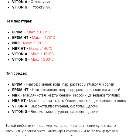
VITON A -
Фторкаучук.
VITON G -
Фторкаучук.
Температуры:
EPDM -
Макс. t 150°С
EPDM HT -
Макс. t 170°С
NBR -
Макс. t 120°С
NBR HT -
Макс. t 140°С
VITON A -
Макс. t 180°С
VITON G -
Макс. t 200°С
Тип среды:
EPDM -
Неагрессивная: вода, пар, растворы гликоля и солей
EPDM HT -
Неагрессивная: вода, пар, растворы гликоля и солей
NBR -
Маслянистая: нефть, бензин, керосин, дизельное топливо
NBR HT -
Маслянистая: нефть, бензин, керосин, дизельное топливо
VITON A -
Высокотемпературная, кислоты, щелочи
VITON G -
Высокотемпературная, кислоты, щелочи
Какой выбрать типоразмер, материал или крепление лучше всего
уточнить у специалиста. Инженеры компании «ProТепло» дадут вам