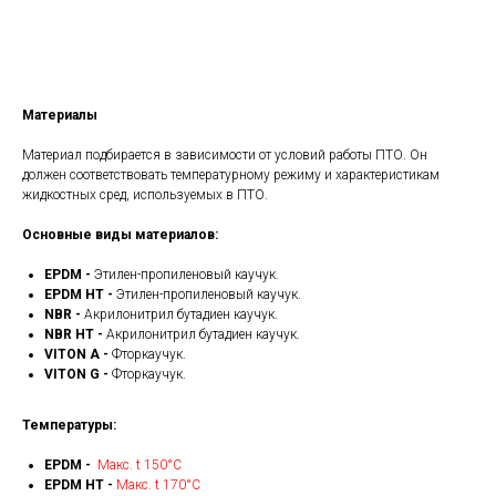
Получить КП
Материалы
Материал подбирается в зависимости от условий работы ПТО. Он
должен соответствовать температурному режиму и характеристикам
жидкостных сред, используемых в ПТО.
Основные виды материалов:
EPDM -
Этилен-пропиленовый каучук.
EPDM HT -
Этилен-пропиленовый каучук.
NBR -
Акрилонитрил бутадиен каучук.
NBR HT -
Акрилонитрил бутадиен каучук.
VITON A -
Фторкаучук.
VITON G -
Фторкаучук.
Температуры:
EPDM -
Макс. t 150°С
EPDM HT -
Макс. t 170°С