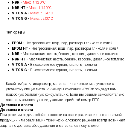
NBR -
Макс. t 120°С
NBR HT -
Макс. t 140°С
VITON A -
Макс. t 180°С
VITON G -
Макс. t 200°С
Тип среды:
EPDM -
Неагрессивная: вода, пар, растворы гликоля и солей
EPDM HT -
Неагрессивная: вода, пар, растворы гликоля и солей
NBR -
Маслянистая: нефть, бензин, керосин, дизельное топливо
NBR HT -
Маслянистая: нефть, бензин, керосин, дизельное топливо
VITON A -
Высокотемпературная, кислоты, щелочи
VITON G -
Высокотемпературная, кислоты, щелочи
Какой выбрать типоразмер, материал или крепление лучше всего
уточнить у специалиста. Инженеры компании «ProТепло» дадут вам
подробную бесплатную консультацию. Если вы решили самостоятельно
заказать комплектующие, укажите серийный номер ПТО.
Доставка и оплата
Доставка и оплата
При решении задач любой сложности на этапе реализации поставляемой
продукции или реализации технически сложного решения всегда возникает
задача по доставке оборудования и материалов покупателю.