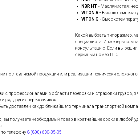
NBR HT -
Маслянистая: неф
VITON A -
Высокотемперату
VITON G -
Высокотемперату
Какой выбрать типоразмер, ма
специалиста. Инженеры компа
консультацию. Если вы решил
серийный номер ПТО.
ии поставляемой продукции или реализации технически сложного 
и с профессионалами в области перевозки и страховки грузов, 
и ряд других перевозчиков.
ыть доставлен как до ближайшего терминала транспортной компани
о, вы получаете необходимый товар в кратчайшие сроки в любой у
к.
 по телефону
8 (800) 600-35-05