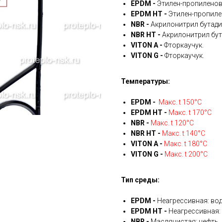
EPDM -
Этилен-пропиленов
EPDM HT -
Этилен-пропиле
NBR -
Акрилонитрил бутади
NBR HT -
Акрилонитрил бут
VITON A -
Фторкаучук.
VITON G -
Фторкаучук.
Температуры:
EPDM -
Макс. t 150°С
EPDM HT -
Макс. t 170°С
NBR -
Макс. t 120°С
NBR HT -
Макс. t 140°С
VITON A -
Макс. t 180°С
VITON G -
Макс. t 200°С
Тип среды:
EPDM -
Неагрессивная: вод
EPDM HT -
Неагрессивная: 
NBR -
Маслянистая: нефть, 