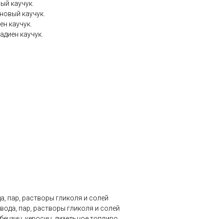
ый каучук.
новый каучук.
ен каучук.
адиен каучук.
а, пар, растворы гликоля и солей
вода, пар, растворы гликоля и солей
бензин, керосин, дизельное топливо