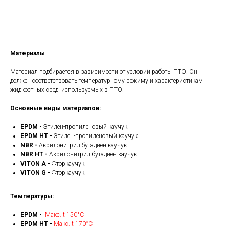
Получить КП
Материалы
Материал подбирается в зависимости от условий работы ПТО. Он
должен соответствовать температурному режиму и характеристикам
жидкостных сред, используемых в ПТО.
Основные виды материалов:
EPDM -
Этилен-пропиленовый каучук.
EPDM HT -
Этилен-пропиленовый каучук.
NBR -
Акрилонитрил бутадиен каучук.
NBR HT -
Акрилонитрил бутадиен каучук.
VITON A -
Фторкаучук.
VITON G -
Фторкаучук.
Температуры:
EPDM -
Макс. t 150°С
EPDM HT -
Макс. t 170°С