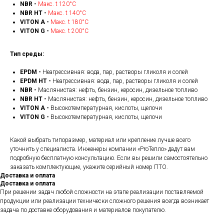
NBR -
Макс. t 120°С
NBR HT -
Макс. t 140°С
VITON A -
Макс. t 180°С
VITON G -
Макс. t 200°С
Тип среды:
EPDM -
Неагрессивная: вода, пар, растворы гликоля и солей
EPDM HT -
Неагрессивная: вода, пар, растворы гликоля и солей
NBR -
Маслянистая: нефть, бензин, керосин, дизельное топливо
NBR HT -
Маслянистая: нефть, бензин, керосин, дизельное топливо
VITON A -
Высокотемпературная, кислоты, щелочи
VITON G -
Высокотемпературная, кислоты, щелочи
Какой выбрать типоразмер, материал или крепление лучше всего
уточнить у специалиста. Инженеры компании «ProТепло» дадут вам
подробную бесплатную консультацию. Если вы решили самостоятельно
заказать комплектующие, укажите серийный номер ПТО.
Доставка и оплата
Доставка и оплата
При решении задач любой сложности на этапе реализации поставляемой
продукции или реализации технически сложного решения всегда возникает
задача по доставке оборудования и материалов покупателю.