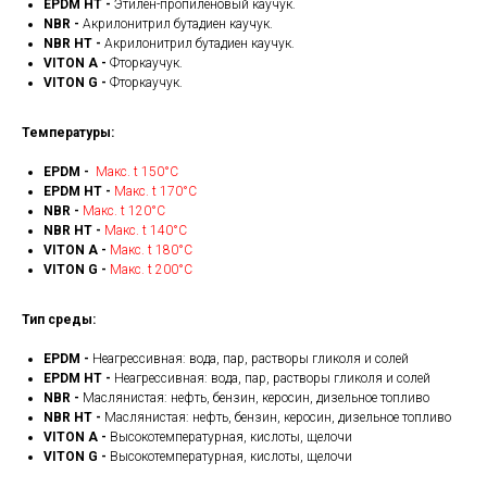
EPDM HT -
Этилен-пропиленовый каучук.
NBR -
Акрилонитрил бутадиен каучук.
NBR HT -
Акрилонитрил бутадиен каучук.
VITON A -
Фторкаучук.
VITON G -
Фторкаучук.
Температуры:
EPDM -
Макс. t 150°С
EPDM HT -
Макс. t 170°С
NBR -
Макс. t 120°С
NBR HT -
Макс. t 140°С
VITON A -
Макс. t 180°С
VITON G -
Макс. t 200°С
Тип среды:
EPDM -
Неагрессивная: вода, пар, растворы гликоля и солей
EPDM HT -
Неагрессивная: вода, пар, растворы гликоля и солей
NBR -
Маслянистая: нефть, бензин, керосин, дизельное топливо
NBR HT -
Маслянистая: нефть, бензин, керосин, дизельное топливо
VITON A -
Высокотемпературная, кислоты, щелочи
VITON G -
Высокотемпературная, кислоты, щелочи