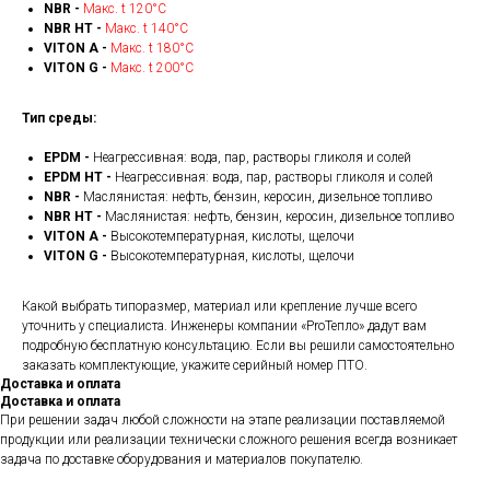
NBR -
Макс. t 120°С
NBR HT -
Макс. t 140°С
VITON A -
Макс. t 180°С
VITON G -
Макс. t 200°С
Тип среды:
EPDM -
Неагрессивная: вода, пар, растворы гликоля и солей
EPDM HT -
Неагрессивная: вода, пар, растворы гликоля и солей
NBR -
Маслянистая: нефть, бензин, керосин, дизельное топливо
NBR HT -
Маслянистая: нефть, бензин, керосин, дизельное топливо
VITON A -
Высокотемпературная, кислоты, щелочи
VITON G -
Высокотемпературная, кислоты, щелочи
Какой выбрать типоразмер, материал или крепление лучше всего
уточнить у специалиста. Инженеры компании «ProТепло» дадут вам
подробную бесплатную консультацию. Если вы решили самостоятельно
заказать комплектующие, укажите серийный номер ПТО.
Доставка и оплата
Доставка и оплата
При решении задач любой сложности на этапе реализации поставляемой
продукции или реализации технически сложного решения всегда возникает
задача по доставке оборудования и материалов покупателю.