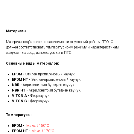
Получить КП
Материалы
Материал подбирается в зависимости от условий работы ПТО. Он
должен соответствовать температурному режиму и характеристикам
жидкостных сред, используемых в ПТО.
Основные виды материалов:
EPDM -
Этилен-пропиленовый каучук.
EPDM HT -
Этилен-пропиленовый каучук.
NBR -
Акрилонитрил бутадиен каучук.
NBR HT -
Акрилонитрил бутадиен каучук.
VITON A -
Фторкаучук.
VITON G -
Фторкаучук.
Температуры:
EPDM -
Макс. t 150°С
EPDM HT -
Макс. t 170°С