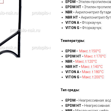
EPDM -
Этилен-пропиленов
EPDM HT -
Этилен-пропиле
NBR -
Акрилонитрил бутади
NBR HT -
Акрилонитрил бут
VITON A -
Фторкаучук.
VITON G -
Фторкаучук.
Температуры:
EPDM -
Макс. t 150°С
EPDM HT -
Макс. t 170°С
NBR -
Макс. t 120°С
NBR HT -
Макс. t 140°С
VITON A -
Макс. t 180°С
VITON G -
Макс. t 200°С
Тип среды:
EPDM -
Неагрессивная: вод
EPDM HT -
Неагрессивная: 
NBR -
Маслянистая: нефть, 