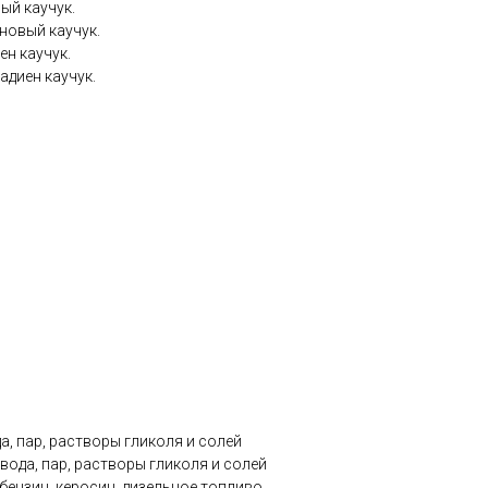
ый каучук.
новый каучук.
ен каучук.
адиен каучук.
а, пар, растворы гликоля и солей
вода, пар, растворы гликоля и солей
бензин, керосин, дизельное топливо