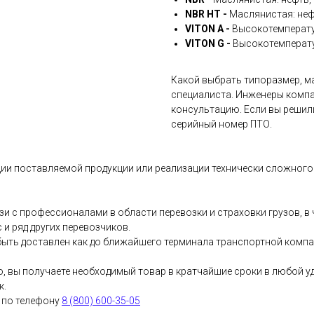
NBR HT -
Маслянистая: неф
VITON A -
Высокотемперату
VITON G -
Высокотемперату
Какой выбрать типоразмер, ма
специалиста. Инженеры компа
консультацию. Если вы решил
серийный номер ПТО.
ии поставляемой продукции или реализации технически сложного 
и с профессионалами в области перевозки и страховки грузов, 
и ряд других перевозчиков.
ыть доставлен как до ближайшего терминала транспортной компани
о, вы получаете необходимый товар в кратчайшие сроки в любой у
к.
 по телефону
8 (800) 600-35-05