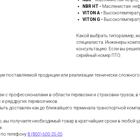
NBR HT -
Маслянистая: неф
VITON A -
Высокотемперату
VITON G -
Высокотемперату
Какой выбрать типоразмер, ма
специалиста. Инженеры компа
консультацию. Если вы решил
серийный номер ПТО.
ии поставляемой продукции или реализации технически сложного 
и с профессионалами в области перевозки и страховки грузов, 
и ряд других перевозчиков.
ыть доставлен как до ближайшего терминала транспортной компани
о, вы получаете необходимый товар в кратчайшие сроки в любой у
к.
 по телефону
8 (800) 600-35-05