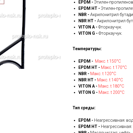
EPDM -
Этилен-пропиленов
EPDM HT -
Этилен-пропиле
NBR -
Акрилонитрил бутади
NBR HT -
Акрилонитрил бут
VITON A -
Фторкаучук.
VITON G -
Фторкаучук.
Температуры:
EPDM -
Макс. t 150°С
EPDM HT -
Макс. t 170°С
NBR -
Макс. t 120°С
NBR HT -
Макс. t 140°С
VITON A -
Макс. t 180°С
VITON G -
Макс. t 200°С
Тип среды:
EPDM -
Неагрессивная: вод
EPDM HT -
Неагрессивная: 
NBR -
Маслянистая: нефть, 