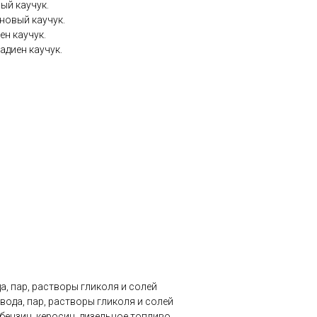
ый каучук.
новый каучук.
ен каучук.
адиен каучук.
а, пар, растворы гликоля и солей
вода, пар, растворы гликоля и солей
бензин, керосин, дизельное топливо