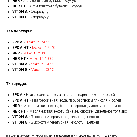
NBR -
Акрилонитрил бутадиен каучук.
NBR HT -
Акрилонитрил бутадиен каучук.
VITON A -
Фторкаучук.
VITON G -
Фторкаучук.
Температуры:
EPDM -
Макс. t 150°С
EPDM HT -
Макс. t 170°С
NBR -
Макс. t 120°С
NBR HT -
Макс. t 140°С
VITON A -
Макс. t 180°С
VITON G -
Макс. t 200°С
Тип среды:
EPDM -
Неагрессивная: вода, пар, растворы гликоля и солей
EPDM HT -
Неагрессивная: вода, пар, растворы гликоля и солей
NBR -
Маслянистая: нефть, бензин, керосин, дизельное топливо
NBR HT -
Маслянистая: нефть, бензин, керосин, дизельное топливо
VITON A -
Высокотемпературная, кислоты, щелочи
VITON G -
Высокотемпературная, кислоты, щелочи
Какой выбрать типоразмер, материал или крепление лучше всего