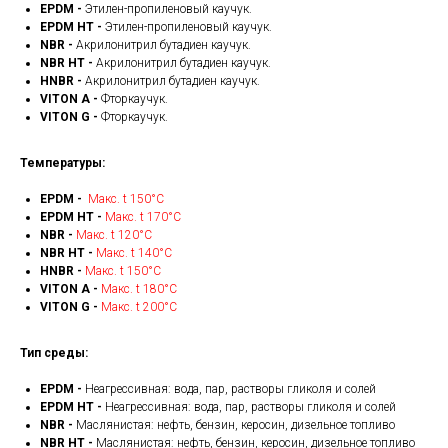
EPDM -
Этилен-пропиленовый каучук.
EPDM HT -
Этилен-пропиленовый каучук.
NBR -
Акрилонитрил бутадиен каучук.
NBR HT -
Акрилонитрил бутадиен каучук.
HNBR -
Акрилонитрил бутадиен каучук.
VITON A -
Фторкаучук.
VITON G -
Фторкаучук.
Температуры:
EPDM -
Макс. t 150°С
EPDM HT -
Макс. t 170°С
NBR -
Макс. t 120°С
NBR HT -
Макс. t 140°С
HNBR -
Макс. t 150°С
VITON A -
Макс. t 180°С
VITON G -
Макс. t 200°С
Тип среды:
EPDM -
Неагрессивная: вода, пар, растворы гликоля и солей
EPDM HT -
Неагрессивная: вода, пар, растворы гликоля и солей
NBR -
Маслянистая: нефть, бензин, керосин, дизельное топливо
NBR HT -
Маслянистая: нефть, бензин, керосин, дизельное топливо