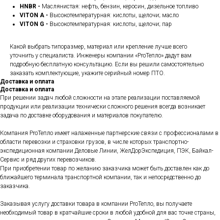
HNBR -
Маслянистая: нефть, бензин, керосин, дизельное топливо
VITON A -
Высокотемпературная: кислоты, щелочи; масло
VITON G -
Высокотемпературная: кислоты, щелочи; пар
Какой выбрать типоразмер, материал или крепление лучше всего
уточнить у специалиста. Инженеры компании «ProТепло» дадут вам
подробную бесплатную консультацию. Если вы решили самостоятельно
заказать комплектующие, укажите серийный номер ПТО.
Доставка и оплата
Доставка и оплата
При решении задач любой сложности на этапе реализации поставляемой
продукции или реализации технически сложного решения всегда возникает
задача по доставке оборудования и материалов покупателю.
Компания ProТепло имеет налаженные партнерские связи с профессионалами в
области перевозки и страховки грузов, в числе которых транспортно-
экспедиционная компании Деловые Линии, ЖелДорЭкспедиция, ПЭК, Байкал-
Сервис и ряд других перевозчиков.
При приобретении товар по желанию заказчика может быть доставлен как до
ближайшего терминала транспортной компании, так и непосредственно до
заказчика.
Заказывая услугу доставки товара в компании ProТепло, вы получаете
необходимый товар в кратчайшие сроки в любой удобной для вас точке страны,