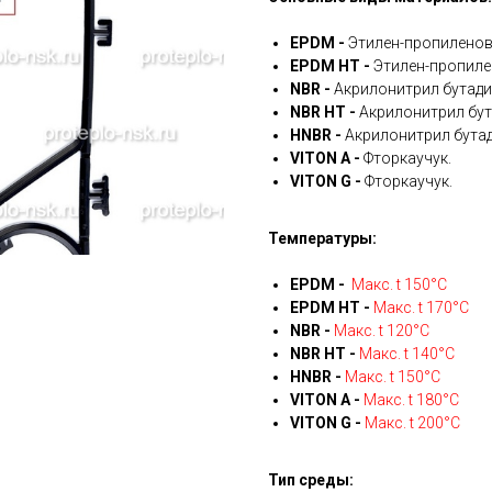
EPDM -
Этилен-пропиленов
EPDM HT -
Этилен-пропиле
NBR -
Акрилонитрил бутади
NBR HT -
Акрилонитрил бут
HNBR -
Акрилонитрил бутад
VITON A -
Фторкаучук.
VITON G -
Фторкаучук.
Температуры:
EPDM -
Макс. t 150°С
EPDM HT -
Макс. t 170°С
NBR -
Макс. t 120°С
NBR HT -
Макс. t 140°С
HNBR -
Макс. t 150°С
VITON A -
Макс. t 180°С
VITON G -
Макс. t 200°С
Тип среды: