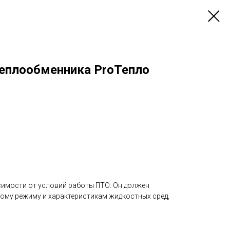
теплообменника ProТепло
симости от условий работы ПТО. Он должен
ому режиму и характеристикам жидкостных сред,