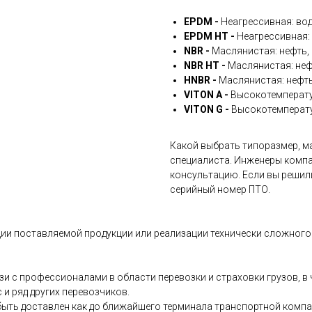
EPDM -
Неагрессивная: вод
EPDM HT -
Неагрессивная: 
NBR -
Маслянистая: нефть, 
NBR HT -
Маслянистая: неф
HNBR -
Маслянистая: нефть
VITON A -
Высокотемперату
VITON G -
Высокотемперату
Какой выбрать типоразмер, ма
специалиста. Инженеры компа
консультацию. Если вы решил
серийный номер ПТО.
ии поставляемой продукции или реализации технически сложного 
и с профессионалами в области перевозки и страховки грузов, 
и ряд других перевозчиков.
ыть доставлен как до ближайшего терминала транспортной компани