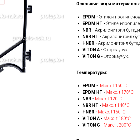
Основные виды материалов:
EPDM -
Этилен-пропиленов
EPDM HT -
Этилен-пропиле
NBR -
Акрилонитрил бутади
NBR HT -
Акрилонитрил бут
HNBR -
Акрилонитрил бутад
VITON A -
Фторкаучук.
VITON G -
Фторкаучук.
Температуры:
EPDM -
Макс. t 150°С
EPDM HT -
Макс. t 170°С
NBR -
Макс. t 120°С
NBR HT -
Макс. t 140°С
HNBR -
Макс. t 150°С
VITON A -
Макс. t 180°С
VITON G -
Макс. t 200°С