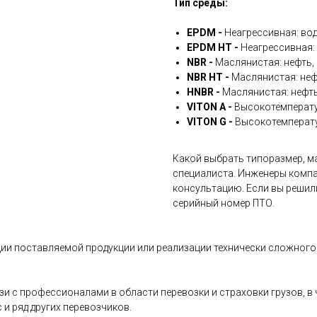
Тип среды:
EPDM -
Неагрессивная: вод
EPDM HT -
Неагрессивная: 
NBR -
Маслянистая: нефть, 
NBR HT -
Маслянистая: неф
HNBR -
Маслянистая: нефть
VITON A -
Высокотемперату
VITON G -
Высокотемперату
Какой выбрать типоразмер, ма
специалиста. Инженеры компа
консультацию. Если вы решил
серийный номер ПТО.
ии поставляемой продукции или реализации технически сложного 
и с профессионалами в области перевозки и страховки грузов, 
и ряд других перевозчиков.