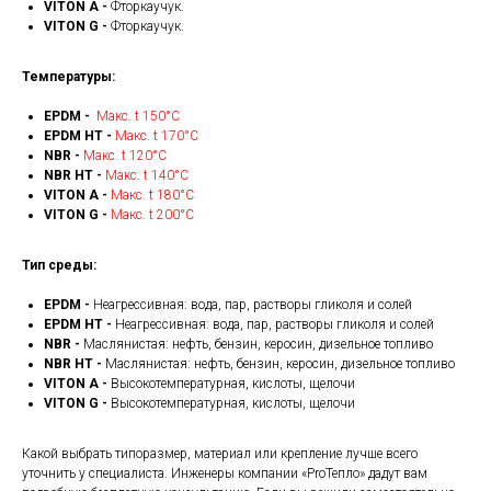
VITON A -
Фторкаучук.
VITON G -
Фторкаучук.
Температуры:
EPDM -
Макс. t 150°С
EPDM HT -
Макс. t 170°С
NBR -
Макс. t 120°С
NBR HT -
Макс. t 140°С
VITON A -
Макс. t 180°С
VITON G -
Макс. t 200°С
Тип среды:
EPDM -
Неагрессивная: вода, пар, растворы гликоля и солей
EPDM HT -
Неагрессивная: вода, пар, растворы гликоля и солей
NBR -
Маслянистая: нефть, бензин, керосин, дизельное топливо
NBR HT -
Маслянистая: нефть, бензин, керосин, дизельное топливо
VITON A -
Высокотемпературная, кислоты, щелочи
VITON G -
Высокотемпературная, кислоты, щелочи
Какой выбрать типоразмер, материал или крепление лучше всего
уточнить у специалиста. Инженеры компании «ProТепло» дадут вам