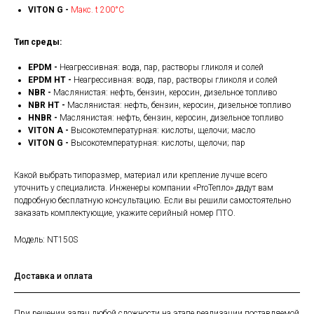
VITON G -
Макс. t 200°С
Тип среды:
EPDM -
Неагрессивная: вода, пар, растворы гликоля и солей
EPDM HT -
Неагрессивная: вода, пар, растворы гликоля и солей
NBR -
Маслянистая: нефть, бензин, керосин, дизельное топливо
NBR HT -
Маслянистая: нефть, бензин, керосин, дизельное топливо
HNBR -
Маслянистая: нефть, бензин, керосин, дизельное топливо
VITON A -
Высокотемпературная: кислоты, щелочи; масло
VITON G -
Высокотемпературная: кислоты, щелочи; пар
Какой выбрать типоразмер, материал или крепление лучше всего
уточнить у специалиста. Инженеры компании «ProТепло» дадут вам
подробную бесплатную консультацию. Если вы решили самостоятельно
заказать комплектующие, укажите серийный номер ПТО.
Модель: NT150S
Доставка и оплата
При решении задач любой сложности на этапе реализации поставляемой