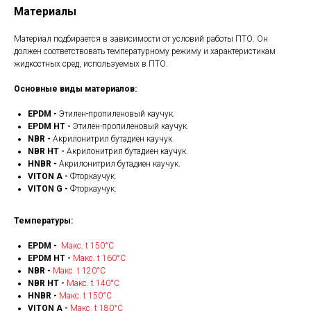
Материалы
Материал подбирается в зависимости от условий работы ПТО. Он
должен соответствовать температурному режиму и характеристикам
жидкостных сред, используемых в ПТО.
Основные виды материалов:
EPDM -
Этилен-пропиленовый каучук.
EPDM HT -
Этилен-пропиленовый каучук.
NBR -
Акрилонитрил бутадиен каучук.
NBR HT -
Акрилонитрил бутадиен каучук.
HNBR -
Акрилонитрил бутадиен каучук.
VITON A -
Фторкаучук.
VITON G -
Фторкаучук.
Температуры:
EPDM -
Макс. t 150°С
EPDM HT -
Макс. t 160°С
NBR -
Макс. t 120°С
NBR HT -
Макс. t 140°С
HNBR -
Макс. t 150°С
VITON A -
Макс. t 180°С