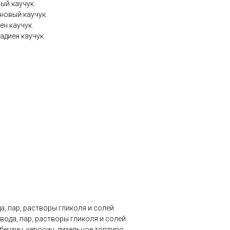
ый каучук.
новый каучук.
ен каучук.
адиен каучук.
а, пар, растворы гликоля и солей
вода, пар, растворы гликоля и солей
бензин, керосин, дизельное топливо