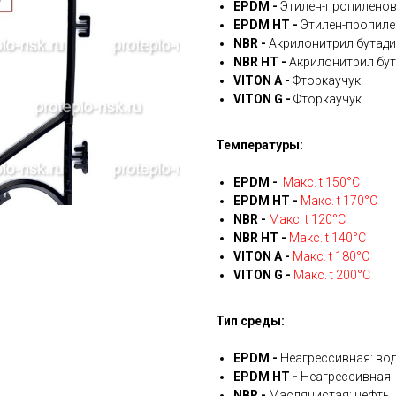
EPDM -
Этилен-пропиленов
EPDM HT -
Этилен-пропиле
NBR -
Акрилонитрил бутади
NBR HT -
Акрилонитрил бут
VITON A -
Фторкаучук.
VITON G -
Фторкаучук.
Температуры:
EPDM -
Макс. t 150°С
EPDM HT -
Макс. t 170°С
NBR -
Макс. t 120°С
NBR HT -
Макс. t 140°С
VITON A -
Макс. t 180°С
VITON G -
Макс. t 200°С
Тип среды:
EPDM -
Неагрессивная: вод
EPDM HT -
Неагрессивная: 
NBR -
Маслянистая: нефть, 