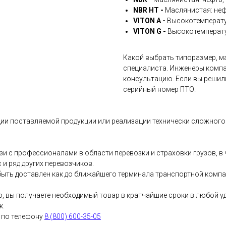
NBR HT -
Маслянистая: неф
VITON A -
Высокотемперату
VITON G -
Высокотемперату
Какой выбрать типоразмер, ма
специалиста. Инженеры компа
консультацию. Если вы решил
серийный номер ПТО.
ии поставляемой продукции или реализации технически сложного 
и с профессионалами в области перевозки и страховки грузов, 
и ряд других перевозчиков.
ыть доставлен как до ближайшего терминала транспортной компани
о, вы получаете необходимый товар в кратчайшие сроки в любой у
к.
 по телефону
8 (800) 600-35-05