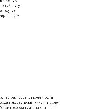
ый каучук.
новый каучук.
ен каучук.
адиен каучук.
а, пар, растворы гликоля и солей
вода, пар, растворы гликоля и солей
бензин, керосин, дизельное топливо