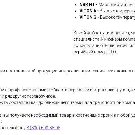
NBR HT -
Маслянистая: неф
VITON A -
Высокотемперату
VITON G -
Высокотемперату
Какой выбрать типоразмер, ма
специалиста. Инженеры компа
консультацию. Если вы решил
серийный номер ПТО.
ии поставляемой продукции или реализации технически сложного 
и с профессионалами в области перевозки и страховки грузов, 
и ряд других перевозчиков.
ыть доставлен как до ближайшего терминала транспортной компани
о, вы получаете необходимый товар в кратчайшие сроки в любой у
к.
 по телефону
8 (800) 600-35-05