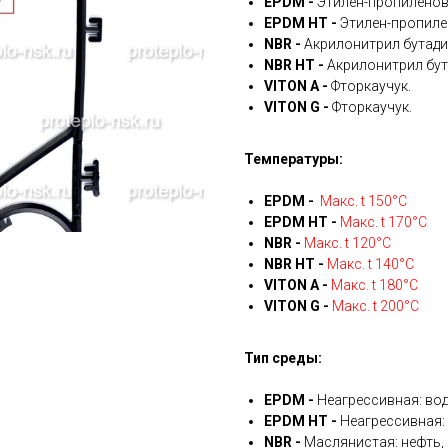
EPDM -
Этилен-пропиленов
EPDM HT -
Этилен-пропиле
NBR -
Акрилонитрил бутади
NBR HT -
Акрилонитрил бут
VITON A -
Фторкаучук.
VITON G -
Фторкаучук.
Температуры:
EPDM -
Макс. t 150°С
EPDM HT -
Макс. t 170°С
NBR -
Макс. t 120°С
NBR HT -
Макс. t 140°С
VITON A -
Макс. t 180°С
VITON G -
Макс. t 200°С
Тип среды:
EPDM -
Неагрессивная: вод
EPDM HT -
Неагрессивная: 
NBR -
Маслянистая: нефть, 