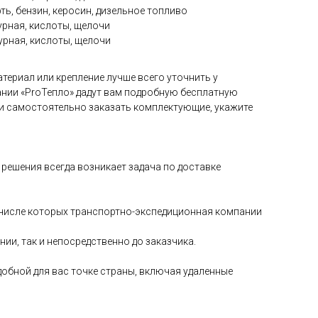
ть, бензин, керосин, дизельное топливо
рная, кислоты, щелочи
рная, кислоты, щелочи
териал или крепление лучше всего уточнить у
нии «ProТепло» дадут вам подробную бесплатную
и самостоятельно заказать комплектующие, укажите
решения всегда возникает задача по доставке
в числе которых транспортно-экспедиционная компании
и, так и непосредственно до заказчика.
добной для вас точке страны, включая удаленные