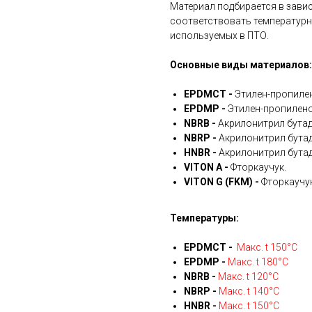
Материал подбирается в зави
соответствовать температурн
используемых в ПТО.
Основные виды материалов:
EPDMCT -
Этилен-пропиле
EPDMP -
Этилен-пропилено
NBRB -
Акрилонитрил бутад
NBRP -
Акрилонитрил бутад
HNBR -
Акрилонитрил бутад
VITON A -
Фторкаучук.
VITON G (FKM) -
Фторкаучук
Температуры:
EPDMCT -
Макс. t 150°С
EPDMP -
Макс. t 180°С
NBRB -
Макс. t 120°С
NBRP -
Макс. t 140°С
HNBR -
Макс. t 150°С