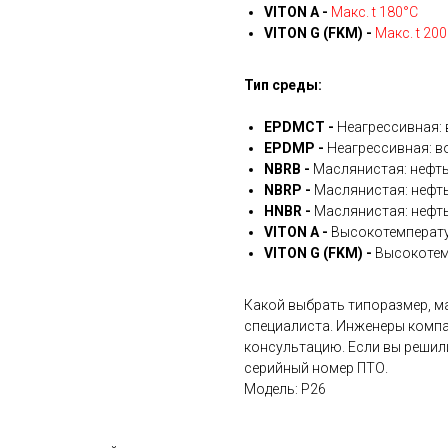
VITON A -
Макс. t 180°С
VITON G (FKM) -
Макс. t 20
Тип среды:
EPDMCT -
Неагрессивная: 
EPDMP -
Неагрессивная: во
NBRB -
Маслянистая: нефть
NBRP -
Маслянистая: нефть
HNBR -
Маслянистая: нефть
VITON A -
Высокотемперату
VITON G (FKM) -
Высокотем
Какой выбрать типоразмер, ма
специалиста. Инженеры компа
консультацию. Если вы решил
серийный номер ПТО.
Модель: P26