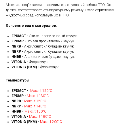
Материал подбирается в зависимости от условий работы ПТО. Он
должен соответствовать температурному режиму и характеристикам
жидкостных сред, используемых в ПТО.
Основные виды материалов:
EPDMCT -
Этилен-пропиленовый каучук.
EPDMP -
Этилен-пропиленовый каучук.
NBRB -
Акрилонитрил бутадиен каучук.
NBRP -
Акрилонитрил бутадиен каучук.
HNBR -
Акрилонитрил бутадиен каучук.
VITON A -
Фторкаучук.
VITON G (FKM) -
Фторкаучук.
Температуры:
EPDMCT -
Макс. t 150°С
EPDMP -
Макс. t 180°С
NBRB -
Макс. t 120°С
NBRP -
Макс. t 140°С
HNBR -
Макс. t 150°С
VITON A -
Макс. t 180°С
VITON G (FKM) -
Макс. t 200°С