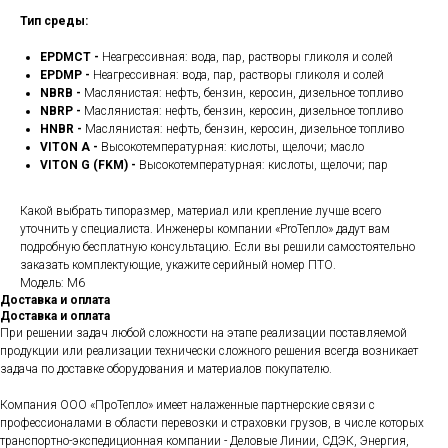
Тип среды:
EPDMCT -
Неагрессивная: вода, пар, растворы гликоля и солей
EPDMP -
Неагрессивная: вода, пар, растворы гликоля и солей
NBRB -
Маслянистая: нефть, бензин, керосин, дизельное топливо
NBRP -
Маслянистая: нефть, бензин, керосин, дизельное топливо
HNBR -
Маслянистая: нефть, бензин, керосин, дизельное топливо
VITON A -
Высокотемпературная: кислоты, щелочи; масло
VITON G (FKM) -
Высокотемпературная: кислоты, щелочи; пар
Какой выбрать типоразмер, материал или крепление лучше всего
уточнить у специалиста. Инженеры компании «ProТепло» дадут вам
подробную бесплатную консультацию. Если вы решили самостоятельно
заказать комплектующие, укажите серийный номер ПТО.
Модель: M6
Доставка и оплата
Доставка и оплата
При решении задач любой сложности на этапе реализации поставляемой
продукции или реализации технически сложного решения всегда возникает
задача по доставке оборудования и материалов покупателю.
Компания ООО «ПроТепло» имеет налаженные партнерские связи с
профессионалами в области перевозки и страховки грузов, в числе которых
транспортно-экспедиционная компании - Деловые Линии, СДЭК, Энергия,