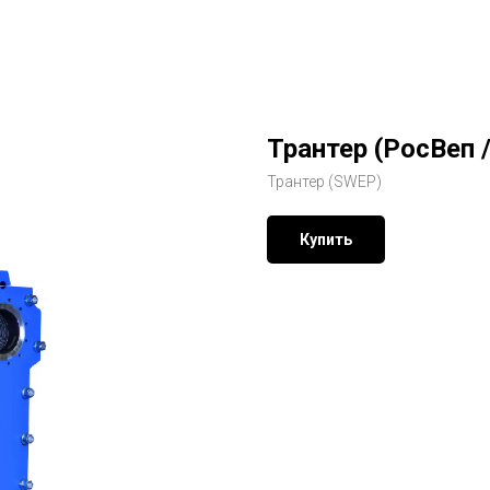
Трантер (РосВеп 
Трантер (SWEP)
Купить