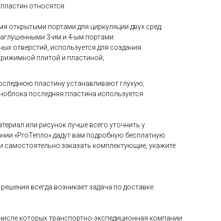
 пластин относятся:
4-мя открытыми портами для циркуляции двух сред;
 заглушенными 3-им и 4-ым портами.
дных отверстий, используется для создания
прижимной плитой и пластиной;
оследнюю пластину устанавливают глухую,
ноблока последняя пластина используется
териал или рисунок лучше всего уточнить у
нии «ProТепло» дадут вам подробную бесплатную
и самостоятельно заказать комплектующие, укажите
решения всегда возникает задача по доставке
в числе которых транспортно-экспедиционная компании