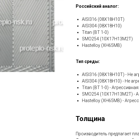
Российский аналог:
AISI316 (08Х18Н10Т)
AISI304 (08Х18Н10)
Titan (ВТ 1-0)
SMO254 (10Х17Н13М2Т)
Hastelloy (ХН65МВ)
Тип среды:
AISI316 (08Х18Н10Т) - Не аг
AISI304 (08Х18Н10) - Не агр
Titan (ВТ 1-0) - Агрессивна
SMO254 (10Х17Н13М2Т) - А
Hastelloy (ХН65МВ) - Агрес
Толщина
Производитель предлагает плас