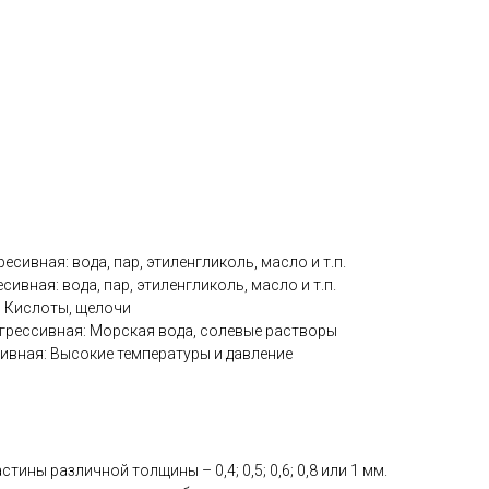
ресивная: вода, пар, этиленгликоль, масло и т.п.
есивная: вода, пар, этиленгликоль, масло и т.п.
я: Кислоты, щелочи
грессивная: Морская вода, солевые растворы
сивная: Высокие температуры и давление
тины различной толщины – 0,4; 0,5; 0,6; 0,8 или 1 мм.