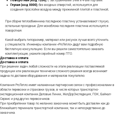
Поворотная (код 1200)
, с заглушенными 3-им и 4-ым портами.
Глухая (код 0000)
, без входных отверстий, используется для
создания прослойки воздуха между прижимной плитой и пластиной;
При сборке теплообменника последнюю пластину устанавливают глухую,
остальные проходные. Для моноблока последняя пластина используется
поворотная.
Какой выбрать типоразмер, материал или рисунок лучше всего уточнить
у специалиста. Инженеры компании «ProТепло» дадут вам подробную
бесплатную консультацию. Если вы решили самостоятельно заказать
комплектующие, укажите серийный номер ПТО.
Доставка и оплата
Доставка и оплата
При решении задач любой сложности на этапе реализации поставляемой
продукции или реализации технически сложного решения всегда возникает
задача по доставке оборудования и материалов покупателю.
Компания ProТепло имеет налаженные партнерские связи с профессионалами в
области перевозки и страховки грузов, в числе которых транспортно-
экспедиционная компании Деловые Линии, ЖелДорЭкспедиция, ПЭК, Байкал-
Сервис и ряд других перевозчиков.
При приобретении товар по желанию заказчика может быть доставлен как до
ближайшего терминала транспортной компании, так и непосредственно до
заказчика.