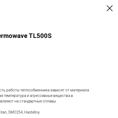
ermowave TL500S
ть работы теплообменника зависят от материала
ая температура и агрессивные вещества в
 влияют на стандартные сплавы.
Titan, SMO254, Hastelloy