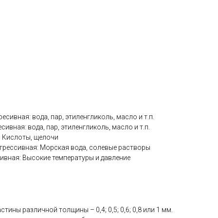
ресивная: вода, пар, этиленгликоль, масло и т.п.
есивная: вода, пар, этиленгликоль, масло и т.п.
я: Кислоты, щелочи
грессивная: Морская вода, солевые растворы
сивная: Высокие температуры и давление
тины различной толщины – 0,4; 0,5; 0,6; 0,8 или 1 мм.