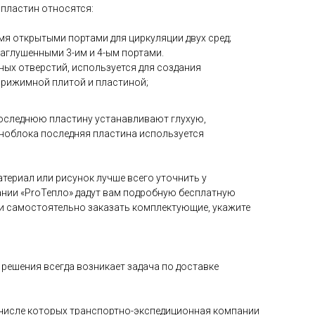
 пластин относятся:
4-мя открытыми портами для циркуляции двух сред;
 заглушенными 3-им и 4-ым портами.
дных отверстий, используется для создания
прижимной плитой и пластиной;
оследнюю пластину устанавливают глухую,
ноблока последняя пластина используется
териал или рисунок лучше всего уточнить у
нии «ProТепло» дадут вам подробную бесплатную
и самостоятельно заказать комплектующие, укажите
решения всегда возникает задача по доставке
в числе которых транспортно-экспедиционная компании