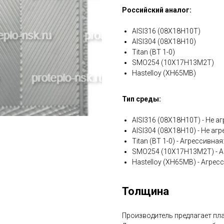
Российский аналог:
AISI316 (08Х18Н10Т)
AISI304 (08Х18Н10)
Titan (ВТ 1-0)
SMO254 (10Х17Н13М2Т)
Hastelloy (ХН65МВ)
Тип среды:
AISI316 (08Х18Н10Т) - Не аг
AISI304 (08Х18Н10) - Не агр
Titan (ВТ 1-0) - Агрессивна
SMO254 (10Х17Н13М2Т) - А
Hastelloy (ХН65МВ) - Агрес
Толщина
Производитель предлагает плас