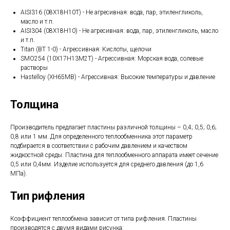
AISI316 (08Х18Н10Т) - Не агресивная: вода, пар, этиленгликоль,
масло и т.п.
AISI304 (08Х18Н10) - Не агресивная: вода, пар, этиленгликоль, масло
и т.п.
Titan (ВТ 1-0) - Агрессивная: Кислоты, щелочи
SMO254 (10Х17Н13М2Т) - Агрессивная: Морская вода, солевые
растворы
Hastelloy (ХН65МВ) - Агрессивная: Высокие температуры и давление
Толщина
Производитель предлагает пластины различной толщины – 0,4; 0,5; 0,6;
0,8 или 1 мм. Для определенного теплообменника этот параметр
подбирается в соответствии с рабочим давлением и качеством
жидкостной среды. Пластина для теплообменного аппарата имеет сечение
0,5 или 0,4мм. Изделие используется для среднего давления (до 1,6
МПа).
Тип рифления
Коэффициент теплообмена зависит от типа рифления. Пластины
производятся с двумя видами рисунка: