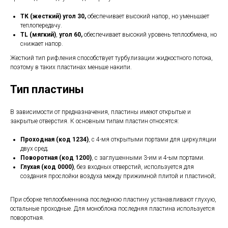
ТК (жесткий) угол 30,
обеспечивает высокий напор, но уменьшает
теплопередачу.
TL (мягкий)
,
угол 60,
обеспечивает высокий уровень теплообмена, но
снижает напор.
Жесткий тип рифления способствует турбулизации жидкостного потока,
поэтому в таких пластинах меньше накипи.
Тип пластины
В зависимости от предназначения, пластины имеют открытые и
закрытые отверстия. К основным типам пластин относятся:
Проходная (код 1234)
, с 4-мя открытыми портами для циркуляции
двух сред;
Поворотная (код 1200)
, с заглушенными 3-им и 4-ым портами.
Глухая (код 0000)
, без входных отверстий, используется для
создания прослойки воздуха между прижимной плитой и пластиной;
При сборке теплообменника последнюю пластину устанавливают глухую,
остальные проходные. Для моноблока последняя пластина используется
поворотная.