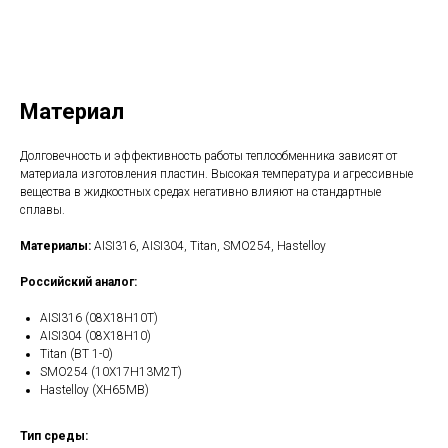
Получить КП
Материал
Долговечность и эффективность работы теплообменника зависят от
материала изготовления пластин. Высокая температура и агрессивные
вещества в жидкостных средах негативно влияют на стандартные
сплавы.
Материалы:
AISI316, AISI304, Titan, SMO254, Hastelloy
Российский аналог:
AISI316 (08Х18Н10Т)
AISI304 (08Х18Н10)
Titan (ВТ 1-0)
SMO254 (10Х17Н13М2Т)
Hastelloy (ХН65МВ)
Тип среды: