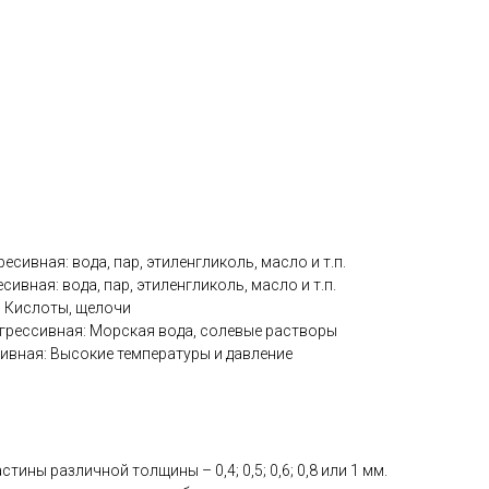
ресивная: вода, пар, этиленгликоль, масло и т.п.
есивная: вода, пар, этиленгликоль, масло и т.п.
я: Кислоты, щелочи
грессивная: Морская вода, солевые растворы
сивная: Высокие температуры и давление
тины различной толщины – 0,4; 0,5; 0,6; 0,8 или 1 мм.