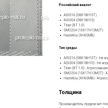
Российский аналог:
AISI316 (08Х18Н10Т)
AISI304 (08Х18Н10)
Titan (ВТ 1-0)
SMO254 (10Х17Н13М2Т)
Hastelloy (ХН65МВ)
Тип среды:
AISI316 (08Х18Н10Т) - Не аг
AISI304 (08Х18Н10) - Не агр
Titan (ВТ 1-0) - Агрессивна
SMO254 (10Х17Н13М2Т) - А
Hastelloy (ХН65МВ) - Агрес
Толщина
Производитель предлагает плас