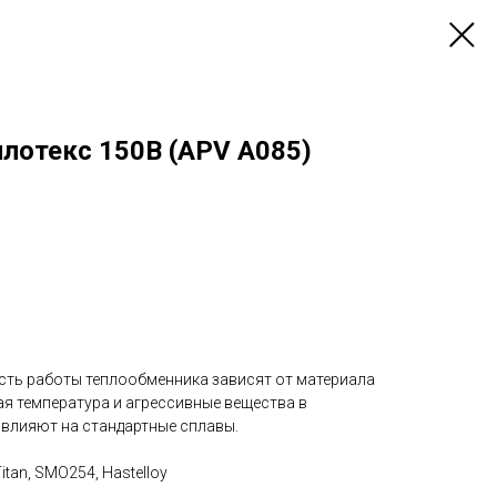
плотекс 150B (APV A085)
ть работы теплообменника зависят от материала
ая температура и агрессивные вещества в
 влияют на стандартные сплавы.
Titan, SMO254, Hastelloy