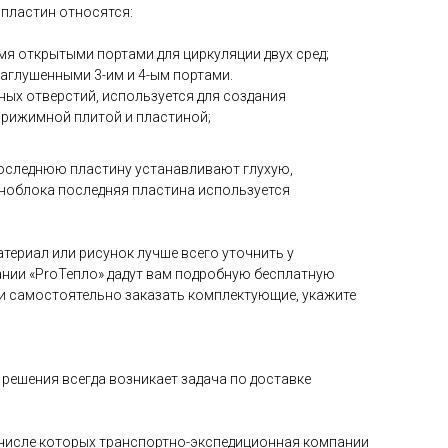
 пластин относятся:
4-мя открытыми портами для циркуляции двух сред;
 заглушенными 3-им и 4-ым портами.
дных отверстий, используется для создания
прижимной плитой и пластиной;
оследнюю пластину устанавливают глухую,
ноблока последняя пластина используется
териал или рисунок лучше всего уточнить у
нии «ProТепло» дадут вам подробную бесплатную
и самостоятельно заказать комплектующие, укажите
решения всегда возникает задача по доставке
в числе которых транспортно-экспедиционная компании