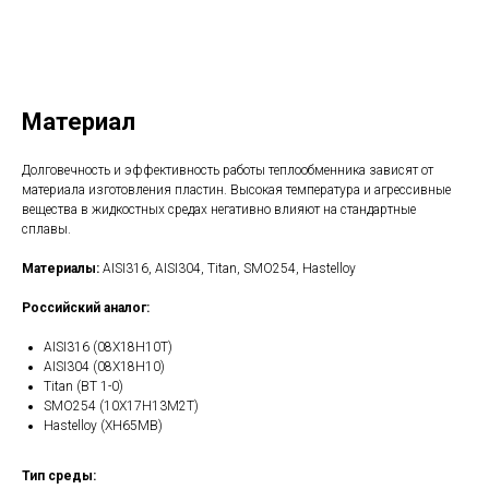
Получить КП
Материал
Долговечность и эффективность работы теплообменника зависят от
материала изготовления пластин. Высокая температура и агрессивные
вещества в жидкостных средах негативно влияют на стандартные
сплавы.
Материалы:
AISI316, AISI304, Titan, SMO254, Hastelloy
Российский аналог:
AISI316 (08Х18Н10Т)
AISI304 (08Х18Н10)
Titan (ВТ 1-0)
SMO254 (10Х17Н13М2Т)
Hastelloy (ХН65МВ)
Тип среды: