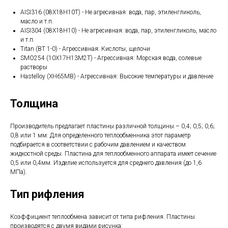
AISI316 (08Х18Н10Т) - Не агресивная: вода, пар, этиленгликоль,
масло и т.п.
AISI304 (08Х18Н10) - Не агресивная: вода, пар, этиленгликоль, масло
и т.п.
Titan (ВТ 1-0) - Агрессивная: Кислоты, щелочи
SMO254 (10Х17Н13М2Т) - Агрессивная: Морская вода, солевые
растворы
Hastelloy (ХН65МВ) - Агрессивная: Высокие температуры и давление
Толщина
Производитель предлагает пластины различной толщины – 0,4; 0,5; 0,6;
0,8 или 1 мм. Для определенного теплообменника этот параметр
подбирается в соответствии с рабочим давлением и качеством
жидкостной среды. Пластина для теплообменного аппарата имеет сечение
0,5 или 0,4мм. Изделие используется для среднего давления (до 1,6
МПа).
Тип рифления
Коэффициент теплообмена зависит от типа рифления. Пластины
производятся с двумя видами рисунка: