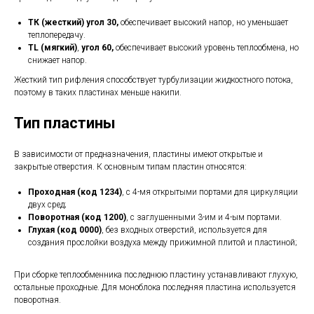
ТК (жесткий) угол 30,
обеспечивает высокий напор, но уменьшает
теплопередачу.
TL (мягкий)
,
угол 60,
обеспечивает высокий уровень теплообмена, но
снижает напор.
Жесткий тип рифления способствует турбулизации жидкостного потока,
поэтому в таких пластинах меньше накипи.
Тип пластины
В зависимости от предназначения, пластины имеют открытые и
закрытые отверстия. К основным типам пластин относятся:
Проходная (код 1234)
, с 4-мя открытыми портами для циркуляции
двух сред;
Поворотная (код 1200)
, с заглушенными 3-им и 4-ым портами.
Глухая (код 0000)
, без входных отверстий, используется для
создания прослойки воздуха между прижимной плитой и пластиной;
При сборке теплообменника последнюю пластину устанавливают глухую,
остальные проходные. Для моноблока последняя пластина используется
поворотная.