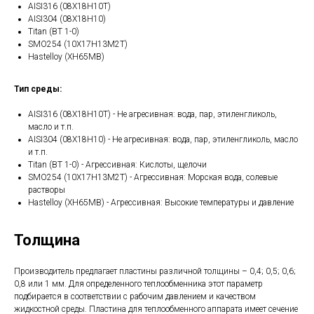
AISI316 (08Х18Н10Т)
AISI304 (08Х18Н10)
Titan (ВТ 1-0)
SMO254 (10Х17Н13М2Т)
Hastelloy (ХН65МВ)
Тип среды:
AISI316 (08Х18Н10Т) - Не агресивная: вода, пар, этиленгликоль,
масло и т.п.
AISI304 (08Х18Н10) - Не агресивная: вода, пар, этиленгликоль, масло
и т.п.
Titan (ВТ 1-0) - Агрессивная: Кислоты, щелочи
SMO254 (10Х17Н13М2Т) - Агрессивная: Морская вода, солевые
растворы
Hastelloy (ХН65МВ) - Агрессивная: Высокие температуры и давление
Толщина
Производитель предлагает пластины различной толщины – 0,4; 0,5; 0,6;
0,8 или 1 мм. Для определенного теплообменника этот параметр
подбирается в соответствии с рабочим давлением и качеством
жидкостной среды. Пластина для теплообменного аппарата имеет сечение