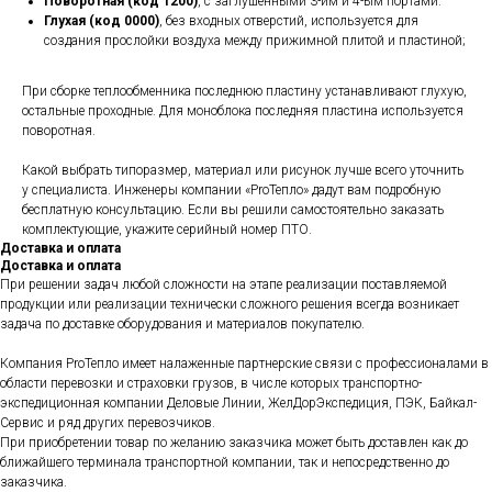
Поворотная (код 1200)
, с заглушенными 3-им и 4-ым портами.
Глухая (код 0000)
, без входных отверстий, используется для
создания прослойки воздуха между прижимной плитой и пластиной;
При сборке теплообменника последнюю пластину устанавливают глухую,
остальные проходные. Для моноблока последняя пластина используется
поворотная.
Какой выбрать типоразмер, материал или рисунок лучше всего уточнить
у специалиста. Инженеры компании «ProТепло» дадут вам подробную
бесплатную консультацию. Если вы решили самостоятельно заказать
комплектующие, укажите серийный номер ПТО.
Доставка и оплата
Доставка и оплата
При решении задач любой сложности на этапе реализации поставляемой
продукции или реализации технически сложного решения всегда возникает
задача по доставке оборудования и материалов покупателю.
Компания ProТепло имеет налаженные партнерские связи с профессионалами в
области перевозки и страховки грузов, в числе которых транспортно-
экспедиционная компании Деловые Линии, ЖелДорЭкспедиция, ПЭК, Байкал-
Сервис и ряд других перевозчиков.
При приобретении товар по желанию заказчика может быть доставлен как до
ближайшего терминала транспортной компании, так и непосредственно до
заказчика.