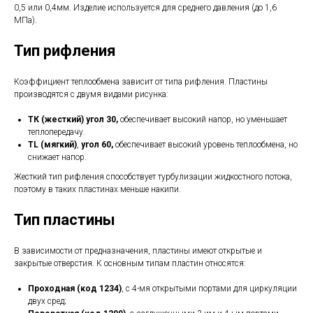
0,5 или 0,4мм. Изделие используется для среднего давления (до 1,6
МПа).
Тип рифления
Коэффициент теплообмена зависит от типа рифления. Пластины
производятся с двумя видами рисунка:
ТК (жесткий) угол 30,
обеспечивает высокий напор, но уменьшает
теплопередачу.
TL (мягкий)
,
угол 60,
обеспечивает высокий уровень теплообмена, но
снижает напор.
Жесткий тип рифления способствует турбулизации жидкостного потока,
поэтому в таких пластинах меньше накипи.
Тип пластины
В зависимости от предназначения, пластины имеют открытые и
закрытые отверстия. К основным типам пластин относятся:
Проходная (код 1234)
, с 4-мя открытыми портами для циркуляции
двух сред;