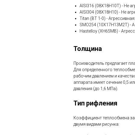
AISI316 (08Х18Н10Т) - Не аг
AISI304 (08Х18Н10) - Не агр
Titan (ВТ 1-0) - Агрессивна
SMO254 (10Х17Н13М2Т) - А
Hastelloy (ХН65МВ) - Агрес
Толщина
Производитель предлагает плас
Для определенного теплообме
рабочим давлением и качеств
аппарата имеет сечение 0,5 ил
давления (до 1,6 МПа).
Тип рифления
Коэффициент теплообмена зав
двумя видами рисунка: