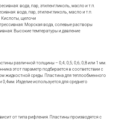
ресивная: вода, пар, этиленгликоль, масло и т.п.
есивная: вода, пар, этиленгликоль, масло и т.п.
я: Кислоты, щелочи
грессивная: Морская вода, солевые растворы
сивная: Высокие температуры и давление
тины различной толщины – 0,4; 0,5; 0,6; 0,8 или 1 мм.
нника этот параметр подбирается в соответствии с
ом жидкостной среды. Пластина для теплообменного
и 0,4мм. Изделие используется для среднего
исит от типа рифления. Пластины производятся с