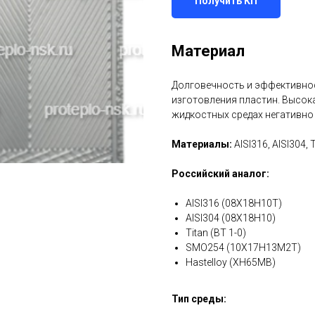
Получить КП
Материал
Долговечность и эффективнос
изготовления пластин. Высок
жидкостных средах негативно
Материалы:
AISI316, AISI304, 
Российский аналог:
AISI316 (08Х18Н10Т)
AISI304 (08Х18Н10)
Titan (ВТ 1-0)
SMO254 (10Х17Н13М2Т)
Hastelloy (ХН65МВ)
Тип среды: