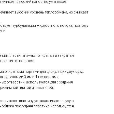
печивает высокий напор, но уменьшает
ечивает высокий уровень теплообмена, но снижает
ствует турбулизации жидкостного потока, поэтому
ипи.
ения, пластины имеют открытые и закрытые
 пластин относятся:
4-мя открытыми портами для циркуляции двух сред;
 заглушенными 3-им и 4-ым портами.
дных отверстий, используется для создания
прижимной плитой и пластиной;
оследнюю пластину устанавливают глухую,
ноблока последняя пластина используется