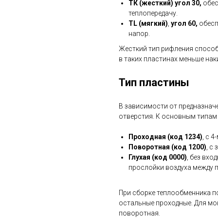
ТК (жесткий) угол 30,
обес
теплопередачу.
TL (мягкий)
,
угол 60,
обесп
напор.
Жесткий тип рифления способ
в таких пластинах меньше нак
Тип пластины
В зависимости от предназнач
отверстия. К основным типам
Проходная (код 1234)
, с 
Поворотная (код 1200)
, с
Глухая (код 0000)
, без вхо
прослойки воздуха между 
При сборке теплообменника п
остальные проходные. Для мо
поворотная.