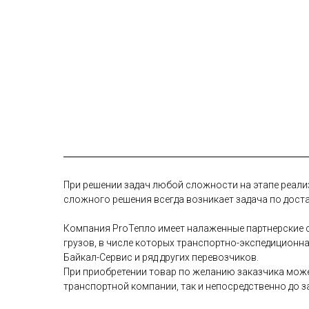
При решении задач любой сложности на этапе реали
сложного решения всегда возникает задача по дост
Компания ProТепло имеет налаженные партнерские с
грузов, в числе которых транспортно-экспедиционн
Байкал-Сервис и ряд других перевозчиков.
При приобретении товар по желанию заказчика може
транспортной компании, так и непосредственно до з