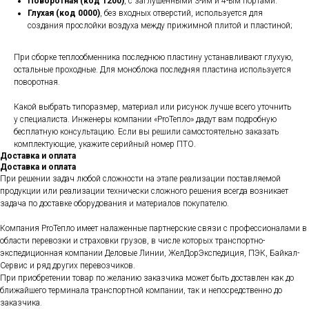
Поворотная (код 1200)
, с заглушенными 3-им и 4-ым портами.
Глухая (код 0000)
, без входных отверстий, используется для
создания прослойки воздуха между прижимной плитой и пластиной;
При сборке теплообменника последнюю пластину устанавливают глухую,
остальные проходные. Для моноблока последняя пластина используется
поворотная.
Какой выбрать типоразмер, материал или рисунок лучше всего уточнить
у специалиста. Инженеры компании «ProТепло» дадут вам подробную
бесплатную консультацию. Если вы решили самостоятельно заказать
комплектующие, укажите серийный номер ПТО.
Доставка и оплата
Доставка и оплата
При решении задач любой сложности на этапе реализации поставляемой
продукции или реализации технически сложного решения всегда возникает
задача по доставке оборудования и материалов покупателю.
Компания ProТепло имеет налаженные партнерские связи с профессионалами в
области перевозки и страховки грузов, в числе которых транспортно-
экспедиционная компании Деловые Линии, ЖелДорЭкспедиция, ПЭК, Байкал-
Сервис и ряд других перевозчиков.
При приобретении товар по желанию заказчика может быть доставлен как до
ближайшего терминала транспортной компании, так и непосредственно до
заказчика.