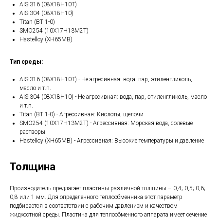
AISI316 (08Х18Н10Т)
AISI304 (08Х18Н10)
Titan (ВТ 1-0)
SMO254 (10Х17Н13М2Т)
Hastelloy (ХН65МВ)
Тип среды:
AISI316 (08Х18Н10Т) - Не агресивная: вода, пар, этиленгликоль,
масло и т.п.
AISI304 (08Х18Н10) - Не агресивная: вода, пар, этиленгликоль, масло
и т.п.
Titan (ВТ 1-0) - Агрессивная: Кислоты, щелочи
SMO254 (10Х17Н13М2Т) - Агрессивная: Морская вода, солевые
растворы
Hastelloy (ХН65МВ) - Агрессивная: Высокие температуры и давление
Толщина
Производитель предлагает пластины различной толщины – 0,4; 0,5; 0,6;
0,8 или 1 мм. Для определенного теплообменника этот параметр
подбирается в соответствии с рабочим давлением и качеством
жидкостной среды. Пластина для теплообменного аппарата имеет сечение