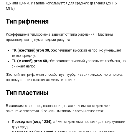
0,5 или 0,4мм. Изделие используется для среднего давления (до 1,6
МПа).
Тип рифления
Коэффициент теплообмена зависит от типа рифления. Пластины
производятся с двумя видами рисунка:
ТК (жесткий) угол 30,
обеспечивает высокий напор, но уменьшает
теплопередачу.
TL (мягкий)
,
угол 60,
обеспечивает высокий уровень теплообмена, но
снижает напор.
Жесткий тип рифления способствует турбулизации жидкостного потока,
поэтому в таких пластинах меньше накипи.
Тип пластины
В зависимости от предназначения, пластины имеют открытые и
закрытые отверстия. К основным типам пластин относятся:
Проходная (код 1234)
, с 4-мя открытыми портами для циркуляции
двух сред;