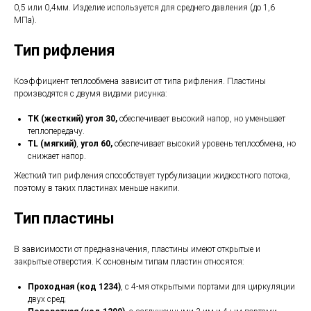
0,5 или 0,4мм. Изделие используется для среднего давления (до 1,6
МПа).
Тип рифления
Коэффициент теплообмена зависит от типа рифления. Пластины
производятся с двумя видами рисунка:
ТК (жесткий) угол 30,
обеспечивает высокий напор, но уменьшает
теплопередачу.
TL (мягкий)
,
угол 60,
обеспечивает высокий уровень теплообмена, но
снижает напор.
Жесткий тип рифления способствует турбулизации жидкостного потока,
поэтому в таких пластинах меньше накипи.
Тип пластины
В зависимости от предназначения, пластины имеют открытые и
закрытые отверстия. К основным типам пластин относятся:
Проходная (код 1234)
, с 4-мя открытыми портами для циркуляции
двух сред;