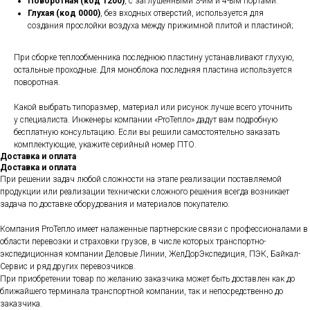
Поворотная (код 1200)
, с заглушенными 3-им и 4-ым портами.
Глухая (код 0000)
, без входных отверстий, используется для
создания прослойки воздуха между прижимной плитой и пластиной;
При сборке теплообменника последнюю пластину устанавливают глухую,
остальные проходные. Для моноблока последняя пластина используется
поворотная.
Какой выбрать типоразмер, материал или рисунок лучше всего уточнить
у специалиста. Инженеры компании «ProТепло» дадут вам подробную
бесплатную консультацию. Если вы решили самостоятельно заказать
комплектующие, укажите серийный номер ПТО.
Доставка и оплата
Доставка и оплата
При решении задач любой сложности на этапе реализации поставляемой
продукции или реализации технически сложного решения всегда возникает
задача по доставке оборудования и материалов покупателю.
Компания ProТепло имеет налаженные партнерские связи с профессионалами в
области перевозки и страховки грузов, в числе которых транспортно-
экспедиционная компании Деловые Линии, ЖелДорЭкспедиция, ПЭК, Байкал-
Сервис и ряд других перевозчиков.
При приобретении товар по желанию заказчика может быть доставлен как до
ближайшего терминала транспортной компании, так и непосредственно до
заказчика.