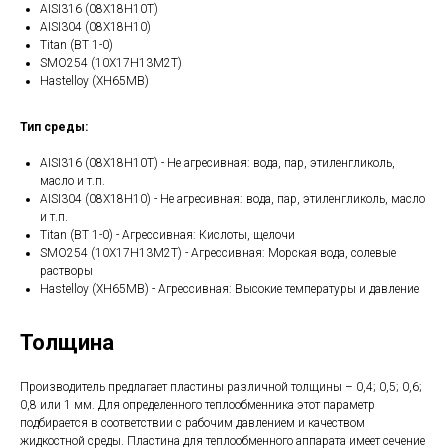
AISI316 (08Х18Н10Т)
AISI304 (08Х18Н10)
Titan (ВТ 1-0)
SMO254 (10Х17Н13М2Т)
Hastelloy (ХН65МВ)
Тип среды:
AISI316 (08Х18Н10Т) - Не агресивная: вода, пар, этиленгликоль,
масло и т.п.
AISI304 (08Х18Н10) - Не агресивная: вода, пар, этиленгликоль, масло
и т.п.
Titan (ВТ 1-0) - Агрессивная: Кислоты, щелочи
SMO254 (10Х17Н13М2Т) - Агрессивная: Морская вода, солевые
растворы
Hastelloy (ХН65МВ) - Агрессивная: Высокие температуры и давление
Толщина
Производитель предлагает пластины различной толщины – 0,4; 0,5; 0,6;
0,8 или 1 мм. Для определенного теплообменника этот параметр
подбирается в соответствии с рабочим давлением и качеством
жидкостной среды. Пластина для теплообменного аппарата имеет сечение