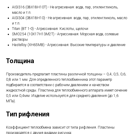
AISI316 (08Х18Н10Т) - Не агресивная: вода, пар, этиленгликоль,
масло и т.п.
AISI304 (08Х18Н10) - Не агресивная: вода, пар, этиленгликоль, масло
и т.п.
Titan (ВТ 1-0) - Агрессивная: Кислоты, щелочи
SMO254 (10Х17Н13М2Т) - Агрессивная: Морская вода, солевые
растворы
Hastelloy (ХН65МВ) - Агрессивная: Высокие температуры и давление
Толщина
Производитель предлагает пластины различной толщины – 0,4; 0,5; 0,6;
0,8 или 1 мм. Для определенного теплообменника этот параметр
подбирается в соответствии с рабочим давлением и качеством
жидкостной среды. Пластина для теплообменного аппарата имеет сечение
0,5 или 0,4мм. Изделие используется для среднего давления (до 1,6
МПа).
Тип рифления
Коэффициент теплообмена зависит от типа рифления. Пластины
производятся с двумя видами рисунка: