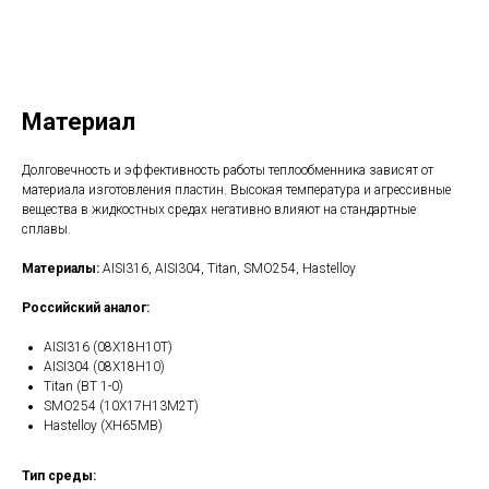
Получить КП
Материал
Долговечность и эффективность работы теплообменника зависят от
материала изготовления пластин. Высокая температура и агрессивные
вещества в жидкостных средах негативно влияют на стандартные
сплавы.
Материалы:
AISI316, AISI304, Titan, SMO254, Hastelloy
Российский аналог:
AISI316 (08Х18Н10Т)
AISI304 (08Х18Н10)
Titan (ВТ 1-0)
SMO254 (10Х17Н13М2Т)
Hastelloy (ХН65МВ)
Тип среды: