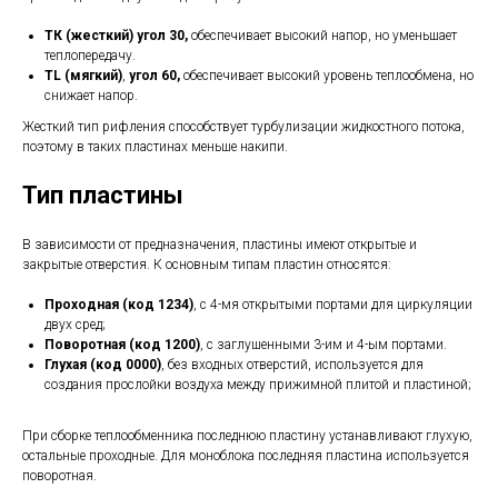
ТК (жесткий) угол 30,
обеспечивает высокий напор, но уменьшает
теплопередачу.
TL (мягкий)
,
угол 60,
обеспечивает высокий уровень теплообмена, но
снижает напор.
Жесткий тип рифления способствует турбулизации жидкостного потока,
поэтому в таких пластинах меньше накипи.
Тип пластины
В зависимости от предназначения, пластины имеют открытые и
закрытые отверстия. К основным типам пластин относятся:
Проходная (код 1234)
, с 4-мя открытыми портами для циркуляции
двух сред;
Поворотная (код 1200)
, с заглушенными 3-им и 4-ым портами.
Глухая (код 0000)
, без входных отверстий, используется для
создания прослойки воздуха между прижимной плитой и пластиной;
При сборке теплообменника последнюю пластину устанавливают глухую,
остальные проходные. Для моноблока последняя пластина используется
поворотная.