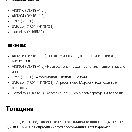
Российский аналог:
AISI316 (08Х18Н10Т)
AISI304 (08Х18Н10)
Titan (ВТ 1-0)
SMO254 (10Х17Н13М2Т)
Hastelloy (ХН65МВ)
Тип среды:
AISI316 (08Х18Н10Т) - Не агресивная: вода, пар, этиленгликоль,
масло и т.п.
AISI304 (08Х18Н10) - Не агресивная: вода, пар, этиленгликоль, масло
и т.п.
Titan (ВТ 1-0) - Агрессивная: Кислоты, щелочи
SMO254 (10Х17Н13М2Т) - Агрессивная: Морская вода, солевые
растворы
Hastelloy (ХН65МВ) - Агрессивная: Высокие температуры и давление
Толщина
Производитель предлагает пластины различной толщины – 0,4; 0,5; 0,6;
0,8 или 1 мм. Для определенного теплообменника этот параметр