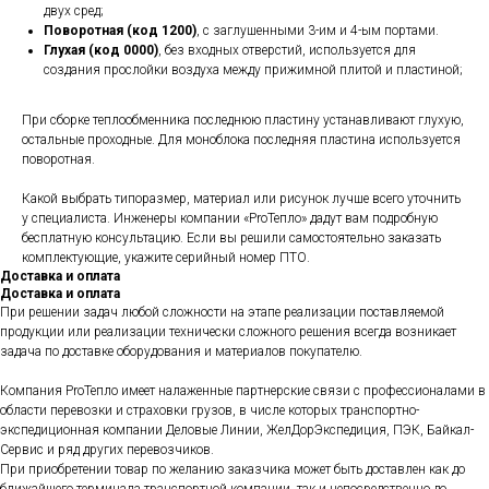
двух сред;
Поворотная (код 1200)
, с заглушенными 3-им и 4-ым портами.
Глухая (код 0000)
, без входных отверстий, используется для
создания прослойки воздуха между прижимной плитой и пластиной;
При сборке теплообменника последнюю пластину устанавливают глухую,
остальные проходные. Для моноблока последняя пластина используется
поворотная.
Какой выбрать типоразмер, материал или рисунок лучше всего уточнить
у специалиста. Инженеры компании «ProТепло» дадут вам подробную
бесплатную консультацию. Если вы решили самостоятельно заказать
комплектующие, укажите серийный номер ПТО.
Доставка и оплата
Доставка и оплата
При решении задач любой сложности на этапе реализации поставляемой
продукции или реализации технически сложного решения всегда возникает
задача по доставке оборудования и материалов покупателю.
Компания ProТепло имеет налаженные партнерские связи с профессионалами в
области перевозки и страховки грузов, в числе которых транспортно-
экспедиционная компании Деловые Линии, ЖелДорЭкспедиция, ПЭК, Байкал-
Сервис и ряд других перевозчиков.
При приобретении товар по желанию заказчика может быть доставлен как до