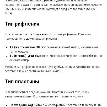
подбирается в соответствии с рабочим давлением и качеством
жидкостной среды. Пластина для теплообменного аппарата имеет сечение
0,5 или 0,4мм. Изделие используется для среднего давления (до 1,6
МПа).
Тип рифления
Коэффициент теплообмена зависит от типа рифления. Пластины
производятся с двумя видами рисунка:
ТК (жесткий) угол 30,
обеспечивает высокий напор, но уменьшает
теплопередачу.
TL (мягкий)
,
угол 60,
обеспечивает высокий уровень теплообмена, но
снижает напор.
Жесткий тип рифления способствует турбулизации жидкостного потока,
поэтому в таких пластинах меньше накипи.
Тип пластины
В зависимости от предназначения, пластины имеют открытые и
закрытые отверстия. К основным типам пластин относятся:
Проходная (код 1234)
, с 4-мя открытыми портами для циркуляции