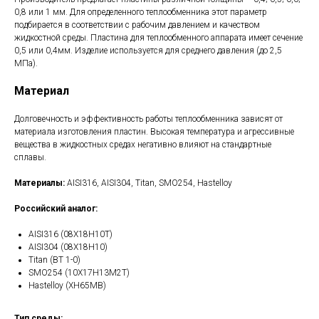
0,8 или 1 мм. Для определенного теплообменника этот параметр
подбирается в соответствии с рабочим давлением и качеством
жидкостной среды. Пластина для теплообменного аппарата имеет сечение
0,5 или 0,4мм. Изделие используется для среднего давления (до 2,5
МПа).
Материал
Долговечность и эффективность работы теплообменника зависят от
материала изготовления пластин. Высокая температура и агрессивные
вещества в жидкостных средах негативно влияют на стандартные
сплавы.
Материалы:
AISI316, AISI304, Titan, SMO254, Hastelloy
Российский аналог:
AISI316 (08Х18Н10Т)
AISI304 (08Х18Н10)
Titan (ВТ 1-0)
SMO254 (10Х17Н13М2Т)
Hastelloy (ХН65МВ)
Тип среды: