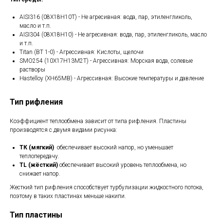
AISI316 (08Х18Н10Т) - Не агресивная: вода, пар, этиленгликоль,
масло и т.п.
AISI304 (08Х18Н10) - Не агресивная: вода, пар, этиленгликоль, масло
и т.п.
Titan (ВТ 1-0) - Агрессивная: Кислоты, щелочи
SMO254 (10Х17Н13М2Т) - Агрессивная: Морская вода, солевые
растворы
Hastelloy (ХН65МВ) - Агрессивная: Высокие температуры и давление
Тип рифления
Коэффициент теплообмена зависит от типа рифления. Пластины
производятся с двумя видами рисунка:
ТК (мягкий)
обеспечивает высокий напор, но уменьшает
теплопередачу.
TL (жёсткий)
обеспечивает высокий уровень теплообмена, но
снижает напор.
Жесткий тип рифления способствует турбулизации жидкостного потока,
поэтому в таких пластинах меньше накипи.
Тип пластины