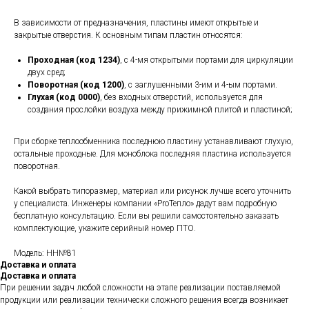
В зависимости от предназначения, пластины имеют открытые и
закрытые отверстия. К основным типам пластин относятся:
Проходная (код 1234)
, с 4-мя открытыми портами для циркуляции
двух сред;
Поворотная (код 1200)
, с заглушенными 3-им и 4-ым портами.
Глухая (код 0000)
, без входных отверстий, используется для
создания прослойки воздуха между прижимной плитой и пластиной;
При сборке теплообменника последнюю пластину устанавливают глухую,
остальные проходные. Для моноблока последняя пластина используется
поворотная.
Какой выбрать типоразмер, материал или рисунок лучше всего уточнить
у специалиста. Инженеры компании «ProТепло» дадут вам подробную
бесплатную консультацию. Если вы решили самостоятельно заказать
комплектующие, укажите серийный номер ПТО.
Модель: НН№81
Доставка и оплата
Доставка и оплата
При решении задач любой сложности на этапе реализации поставляемой
продукции или реализации технически сложного решения всегда возникает