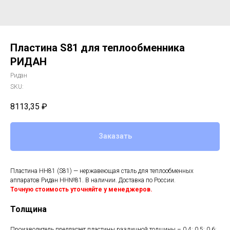
Пластина S81 для теплообменника
РИДАН
Ридан
SKU:
8113,35
₽
Заказать
Пластина НН81 (S81) — нержавеющая сталь для теплообменных
аппаратов Ридан НН№81. В наличии. Доставка по России.
Точную стоимость уточняйте у менеджеров.
Толщина
Производитель предлагает пластины различной толщины – 0,4; 0,5; 0,6;