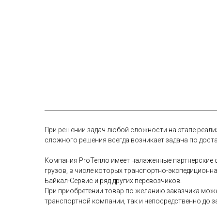
При решении задач любой сложности на этапе реали
сложного решения всегда возникает задача по дост
Компания ProТепло имеет налаженные партнерские с
грузов, в числе которых транспортно-экспедиционн
Байкал-Сервис и ряд других перевозчиков.
При приобретении товар по желанию заказчика може
транспортной компании, так и непосредственно до з