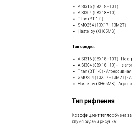
AISI316 (08Х18Н10Т)
AISI304 (08Х18Н10)
Titan (ВТ 1-0)
SMO254 (10Х17Н13М2Т)
Hastelloy (ХН65МВ)
Тип среды:
AISI316 (08Х18Н10Т) - Не аг
AISI304 (08Х18Н10) - Не агр
Titan (ВТ 1-0) - Агрессивна
SMO254 (10Х17Н13М2Т) - А
Hastelloy (ХН65МВ) - Агрес
Тип рифления
Коэффициент теплообмена зав
двумя видами рисунка: