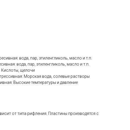
ресивная: вода, пар, этиленгликоль, масло и т.п.
есивная: вода, пар, этиленгликоль, масло и т.п.
я: Кислоты, щелочи
грессивная: Морская вода, солевые растворы
сивная: Высокие температуры и давление
исит от типа рифления. Пластины производятся с