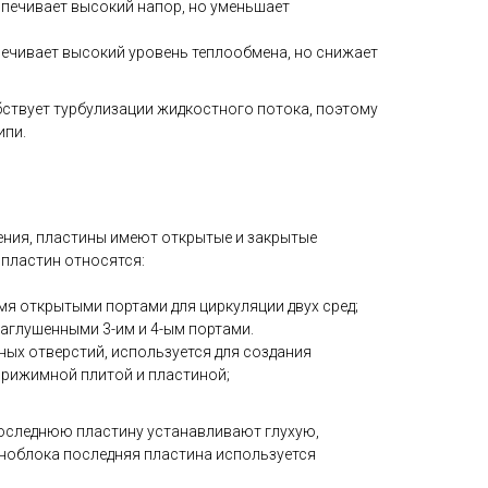
печивает высокий напор, но уменьшает
ечивает высокий уровень теплообмена, но снижает
ствует турбулизации жидкостного потока, поэтому
ипи.
ения, пластины имеют открытые и закрытые
 пластин относятся:
4-мя открытыми портами для циркуляции двух сред;
 заглушенными 3-им и 4-ым портами.
дных отверстий, используется для создания
прижимной плитой и пластиной;
оследнюю пластину устанавливают глухую,
ноблока последняя пластина используется