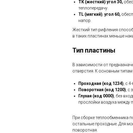
ТК (жесткий) угол 30,
обес
теплопередачу.
TL (мягкий)
,
угол 60,
обесп
напор.
Жесткий тип рифления способ
в таких пластинах меньше нак
Тип пластины
В зависимости от предназнач
отверстия. К основным типам
Проходная (код 1234)
, с 
Поворотная (код 1200)
, с
Глухая (код 0000)
, без вхо
прослойки воздуха между 
При сборке теплообменника п
остальные проходные. Для мо
поворотная.