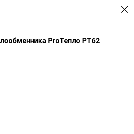
плообменника ProТепло PT62