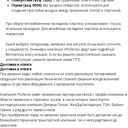
Поворотная (код 1200)
, с заглушенными 3-им и 4-ым портами.
Глухая (код 0000)
, без входных отверстий, используется для
создания прослойки воздуха между прижимной плитой и пластиной;
При сборке теплообменника последнюю пластину устанавливают глухую,
остальные проходные. Для моноблока последняя пластина используется
поворотная.
Какой выбрать типоразмер, материал или рисунок лучше всего уточнить
у специалиста. Инженеры компании «ProТепло» дадут вам подробную
бесплатную консультацию. Если вы решили самостоятельно заказать
комплектующие, укажите серийный номер ПТО.
Доставка и оплата
Доставка и оплата
При решении задач любой сложности на этапе реализации поставляемой
продукции или реализации технически сложного решения всегда возникает
задача по доставке оборудования и материалов покупателю.
Компания ProТепло имеет налаженные партнерские связи с профессионалами в
области перевозки и страховки грузов, в числе которых транспортно-
экспедиционная компании Деловые Линии, ЖелДорЭкспедиция, ПЭК, Байкал-
Сервис и ряд других перевозчиков.
При приобретении товар по желанию заказчика может быть доставлен как до
ближайшего терминала транспортной компании, так и непосредственно до
заказчика.