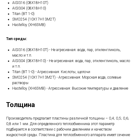
AISI316 (08Х18Н10Т)
AISI304 (08Х18Н10)
Titan (ВТ 1-0)
SMO254 (10Х17Н13М2Т)
Hastelloy (ХН65МВ)
Тип среды:
AISI316 (08Х18Н10Т) - Не агресивная: вода, пар, этиленгликоль,
масло и т.п.
AISI304 (08Х18Н10) - Не агресивная: вода, пар, этиленгликоль, масло
и т.п.
Titan (ВТ 1-0) - Агрессивная: Кислоты, щелочи
SMO254 (10Х17Н13М2Т) - Агрессивная: Морская вода, солевые
растворы
Hastelloy (ХН65МВ) - Агрессивная: Высокие температуры и давление
Толщина
Производитель предлагает пластины различной толщины – 0,4; 0,5; 0,6;
0,8 или 1 мм. Для определенного теплообменника этот параметр
подбирается в соответствии с рабочим давлением и качеством
жидкостной среды. Пластина для теплообменного аппарата имеет сечение