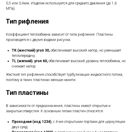
0,5 или 0,4мм. Изделие используется для среднего давления (до 1,6
МПа).
Тип рифления
Коэффициент теплообмена зависит от типа рифления. Пластины
производятся с двумя видами рисунка:
ТК (жесткий) угол 30,
обеспечивает высокий напор, но уменьшает
теплопередачу.
TL (мягкий)
,
угол 60,
обеспечивает высокий уровень теплообмена, но
снижает напор.
Жесткий тип рифления способствует турбулизации жидкостного потока,
поэтому в таких пластинах меньше накипи.
Тип пластины
В зависимости от предназначения, пластины имеют открытые и
закрытые отверстия. К основным типам пластин относятся:
Проходная (код 1234)
, с 4-мя открытыми портами для циркуляции
двух сред;