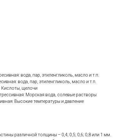
ресивная: вода, пар, этиленгликоль, масло и т.п.
есивная: вода, пар, этиленгликоль, масло и т.п.
я: Кислоты, щелочи
грессивная: Морская вода, солевые растворы
сивная: Высокие температуры и давление
тины различной толщины – 0,4; 0,5; 0,6; 0,8 или 1 мм.