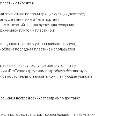
 пластин относятся:
4-мя открытыми портами для циркуляции двух сред;
 заглушенными 3-им и 4-ым портами.
дных отверстий, используется для создания
прижимной плитой и пластиной;
оследнюю пластину устанавливают глухую,
ноблока последняя пластина используется
териал или рисунок лучше всего уточнить у
нии «ProТепло» дадут вам подробную бесплатную
и самостоятельно заказать комплектующие, укажите
решения всегда возникает задача по доставке
в числе которых транспортно-экспедиционная компании