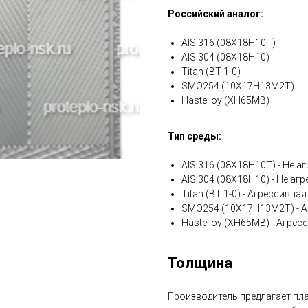
Российский аналог:
AISI316 (08Х18Н10Т)
AISI304 (08Х18Н10)
Titan (ВТ 1-0)
SMO254 (10Х17Н13М2Т)
Hastelloy (ХН65МВ)
Тип среды:
AISI316 (08Х18Н10Т) - Не аг
AISI304 (08Х18Н10) - Не агр
Titan (ВТ 1-0) - Агрессивна
SMO254 (10Х17Н13М2Т) - А
Hastelloy (ХН65МВ) - Агрес
Толщина
Производитель предлагает плас