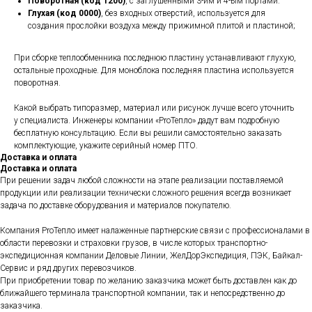
Поворотная (код 1200)
, с заглушенными 3-им и 4-ым портами.
Глухая (код 0000)
, без входных отверстий, используется для
создания прослойки воздуха между прижимной плитой и пластиной;
При сборке теплообменника последнюю пластину устанавливают глухую,
остальные проходные. Для моноблока последняя пластина используется
поворотная.
Какой выбрать типоразмер, материал или рисунок лучше всего уточнить
у специалиста. Инженеры компании «ProТепло» дадут вам подробную
бесплатную консультацию. Если вы решили самостоятельно заказать
комплектующие, укажите серийный номер ПТО.
Доставка и оплата
Доставка и оплата
При решении задач любой сложности на этапе реализации поставляемой
продукции или реализации технически сложного решения всегда возникает
задача по доставке оборудования и материалов покупателю.
Компания ProТепло имеет налаженные партнерские связи с профессионалами в
области перевозки и страховки грузов, в числе которых транспортно-
экспедиционная компании Деловые Линии, ЖелДорЭкспедиция, ПЭК, Байкал-
Сервис и ряд других перевозчиков.
При приобретении товар по желанию заказчика может быть доставлен как до
ближайшего терминала транспортной компании, так и непосредственно до
заказчика.