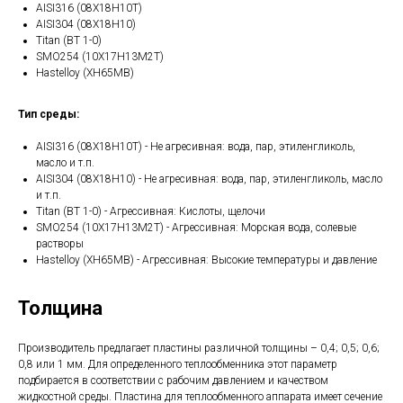
AISI316 (08Х18Н10Т)
AISI304 (08Х18Н10)
Titan (ВТ 1-0)
SMO254 (10Х17Н13М2Т)
Hastelloy (ХН65МВ)
Тип среды:
AISI316 (08Х18Н10Т) - Не агресивная: вода, пар, этиленгликоль,
масло и т.п.
AISI304 (08Х18Н10) - Не агресивная: вода, пар, этиленгликоль, масло
и т.п.
Titan (ВТ 1-0) - Агрессивная: Кислоты, щелочи
SMO254 (10Х17Н13М2Т) - Агрессивная: Морская вода, солевые
растворы
Hastelloy (ХН65МВ) - Агрессивная: Высокие температуры и давление
Толщина
Производитель предлагает пластины различной толщины – 0,4; 0,5; 0,6;
0,8 или 1 мм. Для определенного теплообменника этот параметр
подбирается в соответствии с рабочим давлением и качеством
жидкостной среды. Пластина для теплообменного аппарата имеет сечение