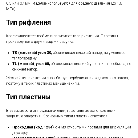
0,5 или 0,4мм. Изделие используется для среднего давления (до 1,6
МПа).
Тип рифления
Коэффициент теплообмена зависит от типа рифления. Пластины
производятся с двумя видами рисунка:
ТК (жесткий) угол 30,
обеспечивает высокий напор, но уменьшает
теплопередачу.
TL (мягкий)
,
угол 60,
обеспечивает высокий уровень теплообмена, но
снижает напор.
Жесткий тип рифления способствует турбулизации жидкостного потока,
поэтому в таких пластинах меньше накипи.
Тип пластины
В зависимости от предназначения, пластины имеют открытые и
закрытые отверстия. К основным типам пластин относятся:
Проходная (код 1234)
, с 4-мя открытыми портами для циркуляции
двух сред;