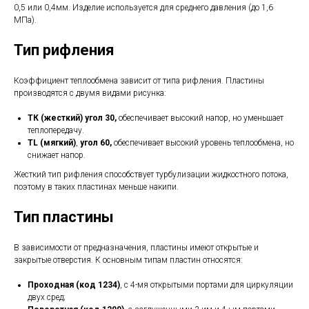
0,5 или 0,4мм. Изделие используется для среднего давления (до 1,6
МПа).
Тип рифления
Коэффициент теплообмена зависит от типа рифления. Пластины
производятся с двумя видами рисунка:
ТК (жесткий) угол 30,
обеспечивает высокий напор, но уменьшает
теплопередачу.
TL (мягкий)
,
угол 60,
обеспечивает высокий уровень теплообмена, но
снижает напор.
Жесткий тип рифления способствует турбулизации жидкостного потока,
поэтому в таких пластинах меньше накипи.
Тип пластины
В зависимости от предназначения, пластины имеют открытые и
закрытые отверстия. К основным типам пластин относятся:
Проходная (код 1234)
, с 4-мя открытыми портами для циркуляции
двух сред;