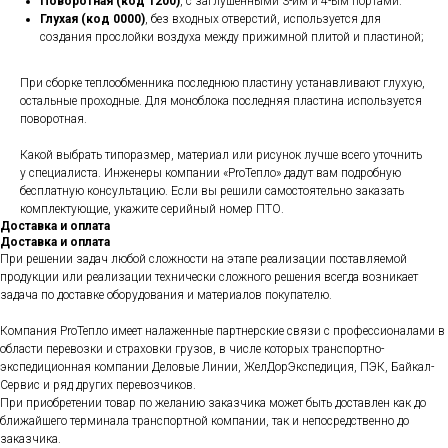
Поворотная (код 1200)
, с заглушенными 3-им и 4-ым портами.
Глухая (код 0000)
, без входных отверстий, используется для
создания прослойки воздуха между прижимной плитой и пластиной;
При сборке теплообменника последнюю пластину устанавливают глухую,
остальные проходные. Для моноблока последняя пластина используется
поворотная.
Какой выбрать типоразмер, материал или рисунок лучше всего уточнить
у специалиста. Инженеры компании «ProТепло» дадут вам подробную
бесплатную консультацию. Если вы решили самостоятельно заказать
комплектующие, укажите серийный номер ПТО.
Доставка и оплата
Доставка и оплата
При решении задач любой сложности на этапе реализации поставляемой
продукции или реализации технически сложного решения всегда возникает
задача по доставке оборудования и материалов покупателю.
Компания ProТепло имеет налаженные партнерские связи с профессионалами в
области перевозки и страховки грузов, в числе которых транспортно-
экспедиционная компании Деловые Линии, ЖелДорЭкспедиция, ПЭК, Байкал-
Сервис и ряд других перевозчиков.
При приобретении товар по желанию заказчика может быть доставлен как до
ближайшего терминала транспортной компании, так и непосредственно до
заказчика.