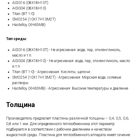
AISI316 (08Х18Н10Т)
AISI304 (08Х18Н10)
Titan (ВТ 1-0)
SMO254 (10Х17Н13М2Т)
Hastelloy (ХН65МВ)
Тип среды:
AISI316 (08Х18Н10Т) - Не агресивная: вода, пар, этиленгликоль,
масло и т.п.
AISI304 (08Х18Н10) - Не агресивная: вода, пар, этиленгликоль, масло
и т.п.
Titan (ВТ 1-0) - Агрессивная: Кислоты, щелочи
SMO254 (10Х17Н13М2Т) - Агрессивная: Морская вода, солевые
растворы
Hastelloy (ХН65МВ) - Агрессивная: Высокие температуры и давление
Толщина
Производитель предлагает пластины различной толщины – 0,4; 0,5; 0,6;
0,8 или 1 мм. Для определенного теплообменника этот параметр
подбирается в соответствии с рабочим давлением и качеством
жидкостной среды. Пластина для теплообменного аппарата имеет сечение