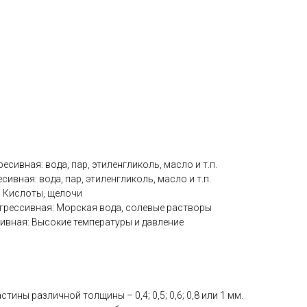
ресивная: вода, пар, этиленгликоль, масло и т.п.
есивная: вода, пар, этиленгликоль, масло и т.п.
я: Кислоты, щелочи
грессивная: Морская вода, солевые растворы
сивная: Высокие температуры и давление
тины различной толщины – 0,4; 0,5; 0,6; 0,8 или 1 мм.