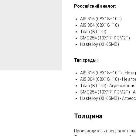
Российский аналог:
AISI316 (08Х18Н10Т)
AISI304 (08Х18Н10)
Titan (ВТ 1-0)
SMO254 (10Х17Н13М2Т)
Hastelloy (ХН65МВ)
Тип среды:
AISI316 (08Х18Н10Т) - Не аг
AISI304 (08Х18Н10) - Не агр
Titan (ВТ 1-0) - Агрессивна
SMO254 (10Х17Н13М2Т) - А
Hastelloy (ХН65МВ) - Агрес
Толщина
Производитель предлагает плас