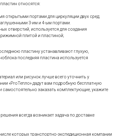
 пластин относятся:
4-мя открытыми портами для циркуляции двух сред;
 заглушенными 3-им и 4-ым портами.
дных отверстий, используется для создания
прижимной плитой и пластиной;
оследнюю пластину устанавливают глухую,
ноблока последняя пластина используется
териал или рисунок лучше всего уточнить у
нии «ProТепло» дадут вам подробную бесплатную
и самостоятельно заказать комплектующие, укажите
решения всегда возникает задача по доставке
в числе которых транспортно-экспедиционная компании