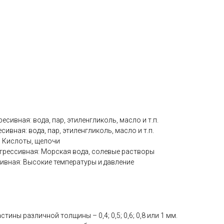
ресивная: вода, пар, этиленгликоль, масло и т.п.
есивная: вода, пар, этиленгликоль, масло и т.п.
я: Кислоты, щелочи
грессивная: Морская вода, солевые растворы
сивная: Высокие температуры и давление
тины различной толщины – 0,4; 0,5; 0,6; 0,8 или 1 мм.