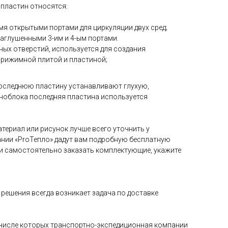
 пластин относятся:
4-мя открытыми портами для циркуляции двух сред;
 заглушенными 3-им и 4-ым портами.
дных отверстий, используется для создания
прижимной плитой и пластиной;
оследнюю пластину устанавливают глухую,
ноблока последняя пластина используется
териал или рисунок лучше всего уточнить у
нии «ProТепло» дадут вам подробную бесплатную
и самостоятельно заказать комплектующие, укажите
решения всегда возникает задача по доставке
в числе которых транспортно-экспедиционная компании