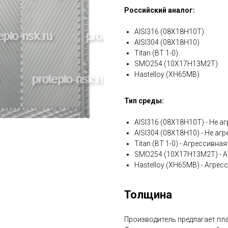
Российский аналог:
AISI316 (08Х18Н10Т)
AISI304 (08Х18Н10)
Titan (ВТ 1-0)
SMO254 (10Х17Н13М2Т)
Hastelloy (ХН65МВ)
Тип среды:
AISI316 (08Х18Н10Т) - Не аг
AISI304 (08Х18Н10) - Не агр
Titan (ВТ 1-0) - Агрессивна
SMO254 (10Х17Н13М2Т) - А
Hastelloy (ХН65МВ) - Агрес
Толщина
Производитель предлагает плас