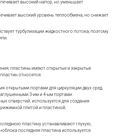
печивает высокий напор, но уменьшает
ечивает высокий уровень теплообмена, но снижает
ствует турбулизации жидкостного потока, поэтому
ипи.
ения, пластины имеют открытые и закрытые
 пластин относятся:
4-мя открытыми портами для циркуляции двух сред;
 заглушенными 3-им и 4-ым портами.
дных отверстий, используется для создания
прижимной плитой и пластиной;
оследнюю пластину устанавливают глухую,
ноблока последняя пластина используется