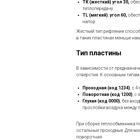
ТК (жесткий) угол 30,
обес
теплопередачу.
TL (мягкий)
,
угол 60,
обесп
напор.
Жесткий тип рифления способ
в таких пластинах меньше нак
Тип пластины
В зависимости от предназнач
отверстия. К основным типам
Проходная (код 1234)
, с 
Поворотная (код 1200)
, с
Глухая (код 0000)
, без вхо
прослойки воздуха между 
При сборке теплообменника п
остальные проходные. Для мо
поворотная.