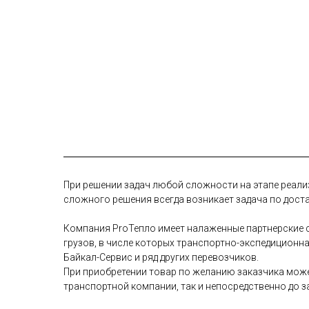
При решении задач любой сложности на этапе реали
сложного решения всегда возникает задача по дост
Компания ProТепло имеет налаженные партнерские с
грузов, в числе которых транспортно-экспедиционн
Байкал-Сервис и ряд других перевозчиков.
При приобретении товар по желанию заказчика може
транспортной компании, так и непосредственно до з