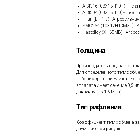
AISI316 (08Х18Н10Т) - Не аг
AISI304 (08Х18Н10) - Не агр
Titan (ВТ 1-0) - Агрессивна
SMO254 (10Х17Н13М2Т) - А
Hastelloy (ХН65МВ) - Агрес
Толщина
Производитель предлагает плас
Для определенного теплообме
рабочим давлением и качеств
аппарата имеет сечение 0,5 ил
давления (до 1,6 МПа).
Тип рифления
Коэффициент теплообмена зав
двумя видами рисунка: