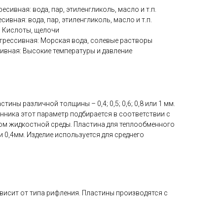
ресивная: вода, пар, этиленгликоль, масло и т.п.
есивная: вода, пар, этиленгликоль, масло и т.п.
я: Кислоты, щелочи
грессивная: Морская вода, солевые растворы
сивная: Высокие температуры и давление
тины различной толщины – 0,4; 0,5; 0,6; 0,8 или 1 мм.
нника этот параметр подбирается в соответствии с
ом жидкостной среды. Пластина для теплообменного
и 0,4мм. Изделие используется для среднего
исит от типа рифления. Пластины производятся с