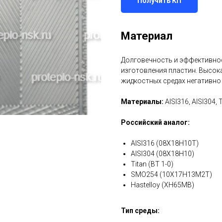
Получить КП
Материал
Долговечность и эффективнос
изготовления пластин. Высок
жидкостных средах негативно
Материалы:
AISI316, AISI304, 
Российский аналог:
AISI316 (08Х18Н10Т)
AISI304 (08Х18Н10)
Titan (ВТ 1-0)
SMO254 (10Х17Н13М2Т)
Hastelloy (ХН65МВ)
Тип среды: