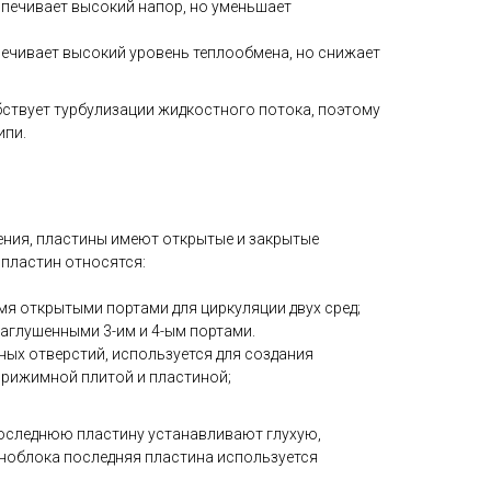
печивает высокий напор, но уменьшает
ечивает высокий уровень теплообмена, но снижает
ствует турбулизации жидкостного потока, поэтому
ипи.
ения, пластины имеют открытые и закрытые
 пластин относятся:
4-мя открытыми портами для циркуляции двух сред;
 заглушенными 3-им и 4-ым портами.
дных отверстий, используется для создания
прижимной плитой и пластиной;
оследнюю пластину устанавливают глухую,
ноблока последняя пластина используется