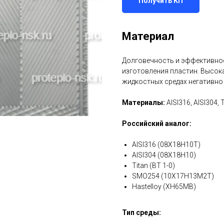
Получить КП
Материал
Долговечность и эффективнос
изготовления пластин. Высок
жидкостных средах негативно
Материалы:
AISI316, AISI304, 
Российский аналог:
AISI316 (08Х18Н10Т)
AISI304 (08Х18Н10)
Titan (ВТ 1-0)
SMO254 (10Х17Н13М2Т)
Hastelloy (ХН65МВ)
Тип среды: