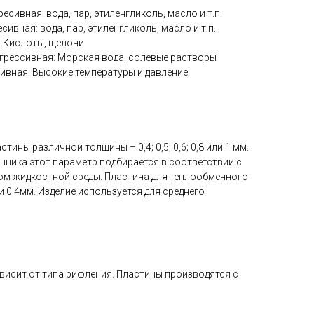
ресивная: вода, пар, этиленгликоль, масло и т.п.
есивная: вода, пар, этиленгликоль, масло и т.п.
я: Кислоты, щелочи
грессивная: Морская вода, солевые растворы
сивная: Высокие температуры и давление
тины различной толщины – 0,4; 0,5; 0,6; 0,8 или 1 мм.
нника этот параметр подбирается в соответствии с
ом жидкостной среды. Пластина для теплообменного
и 0,4мм. Изделие используется для среднего
исит от типа рифления. Пластины производятся с