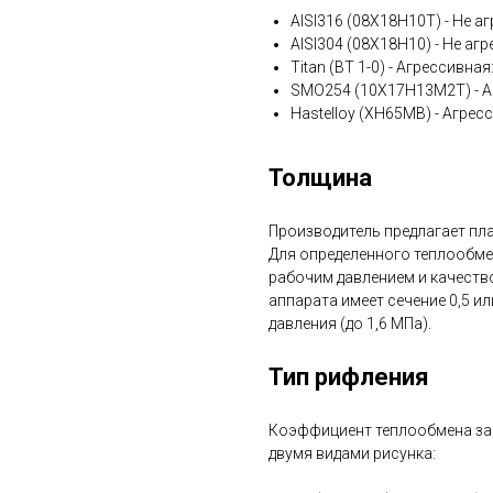
AISI316 (08Х18Н10Т) - Не аг
AISI304 (08Х18Н10) - Не агр
Titan (ВТ 1-0) - Агрессивна
SMO254 (10Х17Н13М2Т) - А
Hastelloy (ХН65МВ) - Агрес
Толщина
Производитель предлагает плас
Для определенного теплообме
рабочим давлением и качеств
аппарата имеет сечение 0,5 ил
давления (до 1,6 МПа).
Тип рифления
Коэффициент теплообмена зав
двумя видами рисунка: