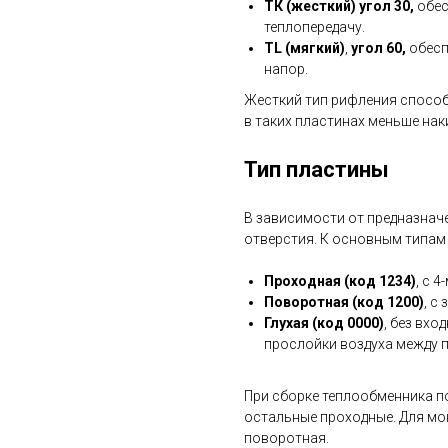
ТК (жесткий) угол 30,
обес
теплопередачу.
TL (мягкий)
,
угол 60,
обесп
напор.
Жесткий тип рифления способ
в таких пластинах меньше нак
Тип пластины
В зависимости от предназнач
отверстия. К основным типам
Проходная (код 1234)
, с 
Поворотная (код 1200)
, с
Глухая (код 0000)
, без вхо
прослойки воздуха между 
При сборке теплообменника п
остальные проходные. Для мо
поворотная.