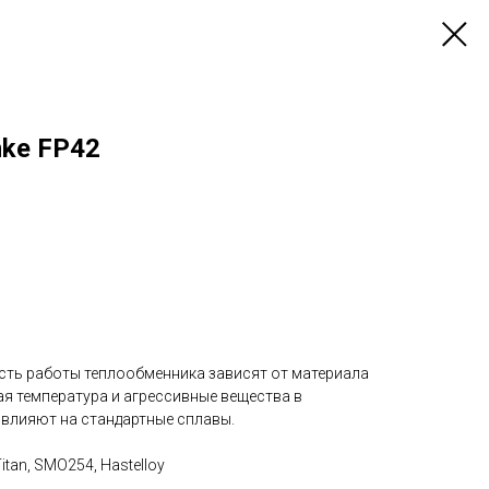
nke FP42
ть работы теплообменника зависят от материала
ая температура и агрессивные вещества в
 влияют на стандартные сплавы.
Titan, SMO254, Hastelloy