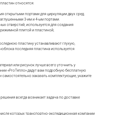
 пластин относятся:
4-мя открытыми портами для циркуляции двух сред;
 заглушенными 3-им и 4-ым портами.
дных отверстий, используется для создания
прижимной плитой и пластиной;
оследнюю пластину устанавливают глухую,
ноблока последняя пластина используется
териал или рисунок лучше всего уточнить у
нии «ProТепло» дадут вам подробную бесплатную
и самостоятельно заказать комплектующие, укажите
решения всегда возникает задача по доставке
в числе которых транспортно-экспедиционная компании