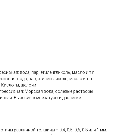
ресивная: вода, пар, этиленгликоль, масло и т.п.
есивная: вода, пар, этиленгликоль, масло и т.п.
я: Кислоты, щелочи
грессивная: Морская вода, солевые растворы
сивная: Высокие температуры и давление
тины различной толщины – 0,4; 0,5; 0,6; 0,8 или 1 мм.