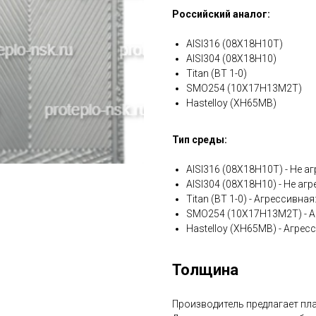
Российский аналог:
AISI316 (08Х18Н10Т)
AISI304 (08Х18Н10)
Titan (ВТ 1-0)
SMO254 (10Х17Н13М2Т)
Hastelloy (ХН65МВ)
Тип среды:
AISI316 (08Х18Н10Т) - Не аг
AISI304 (08Х18Н10) - Не агр
Titan (ВТ 1-0) - Агрессивна
SMO254 (10Х17Н13М2Т) - А
Hastelloy (ХН65МВ) - Агрес
Толщина
Производитель предлагает плас