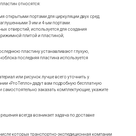
 пластин относятся:
4-мя открытыми портами для циркуляции двух сред;
 заглушенными 3-им и 4-ым портами.
дных отверстий, используется для создания
прижимной плитой и пластиной;
оследнюю пластину устанавливают глухую,
ноблока последняя пластина используется
териал или рисунок лучше всего уточнить у
нии «ProТепло» дадут вам подробную бесплатную
и самостоятельно заказать комплектующие, укажите
решения всегда возникает задача по доставке
в числе которых транспортно-экспедиционная компании