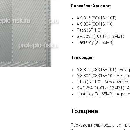
Российский аналог:
AISI316 (08Х18Н10Т)
AISI304 (08Х18Н10)
Titan (ВТ 1-0)
SMO254 (10Х17Н13М2Т)
Hastelloy (ХН65МВ)
Тип среды:
AISI316 (08Х18Н10Т) - Не аг
AISI304 (08Х18Н10) - Не агр
Titan (ВТ 1-0) - Агрессивна
SMO254 (10Х17Н13М2Т) - А
Hastelloy (ХН65МВ) - Агрес
Толщина
Производитель предлагает плас