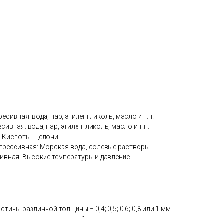
ресивная: вода, пар, этиленгликоль, масло и т.п.
есивная: вода, пар, этиленгликоль, масло и т.п.
я: Кислоты, щелочи
грессивная: Морская вода, солевые растворы
сивная: Высокие температуры и давление
тины различной толщины – 0,4; 0,5; 0,6; 0,8 или 1 мм.