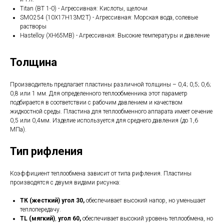
Titan (ВТ 1-0) - Агрессивная: Кислоты, щелочи
SMO254 (10Х17Н13М2Т) - Агрессивная: Морская вода, солевые
растворы
Hastelloy (ХН65МВ) - Агрессивная: Высокие температуры и давление
Толщина
Производитель предлагает пластины различной толщины – 0,4; 0,5; 0,6;
0,8 или 1 мм. Для определенного теплообменника этот параметр
подбирается в соответствии с рабочим давлением и качеством
жидкостной среды. Пластина для теплообменного аппарата имеет сечение
0,5 или 0,4мм. Изделие используется для среднего давления (до 1,6
МПа).
Тип рифления
Коэффициент теплообмена зависит от типа рифления. Пластины
производятся с двумя видами рисунка:
ТК (жесткий) угол 30,
обеспечивает высокий напор, но уменьшает
теплопередачу.
TL (мягкий)
,
угол 60,
обеспечивает высокий уровень теплообмена, но