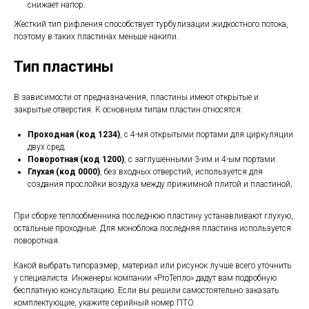
снижает напор.
Жесткий тип рифления способствует турбулизации жидкостного потока,
поэтому в таких пластинах меньше накипи.
Тип пластины
В зависимости от предназначения, пластины имеют открытые и
закрытые отверстия. К основным типам пластин относятся:
Проходная (код 1234)
, с 4-мя открытыми портами для циркуляции
двух сред;
Поворотная (код 1200)
, с заглушенными 3-им и 4-ым портами.
Глухая (код 0000)
, без входных отверстий, используется для
создания прослойки воздуха между прижимной плитой и пластиной;
При сборке теплообменника последнюю пластину устанавливают глухую,
остальные проходные. Для моноблока последняя пластина используется
поворотная.
Какой выбрать типоразмер, материал или рисунок лучше всего уточнить
у специалиста. Инженеры компании «ProТепло» дадут вам подробную
бесплатную консультацию. Если вы решили самостоятельно заказать
комплектующие, укажите серийный номер ПТО.