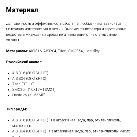
Материал
Долговечность и эффективность работы теплообменника зависят от
материала изготовления пластин. Высокая температура и агрессивные
вещества в жидкостных средах негативно влияют на стандартные
сплавы.
Материалы:
AISI316, AISI304, Titan, SMO254, Hastelloy
Российский аналог:
AISI316 (08Х18Н10Т)
AISI304 (08Х18Н10)
Titan (ВТ 1-0)
SMO254 (10Х17Н13М2Т)
Hastelloy (ХН65МВ)
Тип среды:
AISI316 (08Х18Н10Т) - Не агресивная: вода, пар, этиленгликоль,
масло и т.п.
AISI304 (08Х18Н10) - Не агресивная: вода, пар, этиленгликоль, масло
и т.п.