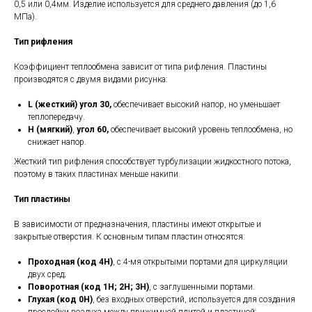
0,5 или 0,4мм. Изделие используется для среднего давления (до 1,6
МПа).
Тип рифления
Коэффициент теплообмена зависит от типа рифления. Пластины
производятся с двумя видами рисунка:
L (жесткий) угол 30,
обеспечивает высокий напор, но уменьшает
теплопередачу.
H (мягкий)
,
угол 60,
обеспечивает высокий уровень теплообмена, но
снижает напор.
Жесткий тип рифления способствует турбулизации жидкостного потока,
поэтому в таких пластинах меньше накипи.
Тип пластины
В зависимости от предназначения, пластины имеют открытые и
закрытые отверстия. К основным типам пластин относятся:
Проходная (код 4H)
, с 4-мя открытыми портами для циркуляции
двух сред;
Поворотная (код 1H; 2H; 3H)
, с заглушенными портами.
Глухая (код 0H)
, без входных отверстий, используется для создания