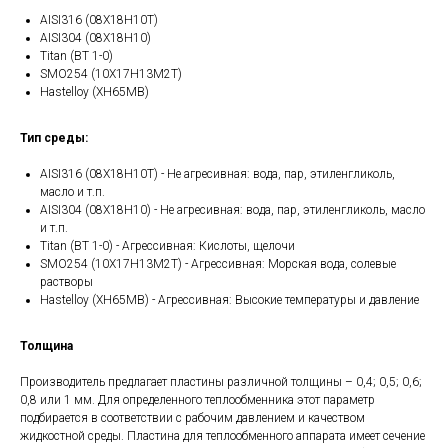
AISI316 (08Х18Н10Т)
AISI304 (08Х18Н10)
Titan (ВТ 1-0)
SMO254 (10Х17Н13М2Т)
Hastelloy (ХН65МВ)
Тип среды:
AISI316 (08Х18Н10Т) - Не агресивная: вода, пар, этиленгликоль,
масло и т.п.
AISI304 (08Х18Н10) - Не агресивная: вода, пар, этиленгликоль, масло
и т.п.
Titan (ВТ 1-0) - Агрессивная: Кислоты, щелочи
SMO254 (10Х17Н13М2Т) - Агрессивная: Морская вода, солевые
растворы
Hastelloy (ХН65МВ) - Агрессивная: Высокие температуры и давление
Толщина
Производитель предлагает пластины различной толщины – 0,4; 0,5; 0,6;
0,8 или 1 мм. Для определенного теплообменника этот параметр
подбирается в соответствии с рабочим давлением и качеством
жидкостной среды. Пластина для теплообменного аппарата имеет сечение